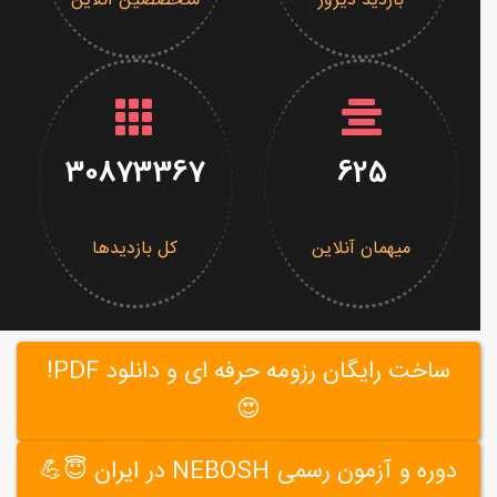
بازدید دیروز
متخصصین آنلاین
30873367
625
میهمان آنلاین
کل بازدیدها
ساخت رایگان رزومه حرفه ای و دانلود PDF!
😍
دوره و آزمون رسمی NEBOSH در ایران 😇💪