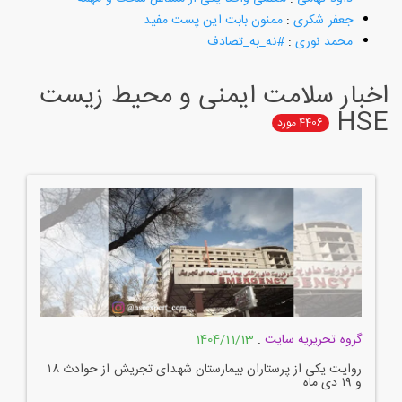
جعفر شکری
:
ممنون بابت این پست مفید
محمد نوری
:
#نه_به_تصادف
اخبار سلامت ایمنی و محیط زیست
HSE
4406
مورد
گروه تحریریه سایت
.
1404/11/13
روایت یکی از پرستاران بیمارستان شهدای تجریش از حوادث ۱۸
و ۱۹ دی ماه