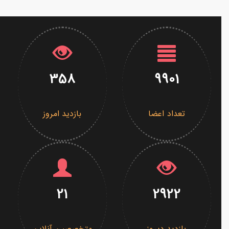
358
9901
تعداد اعضا
بازدید امروز
21
2922