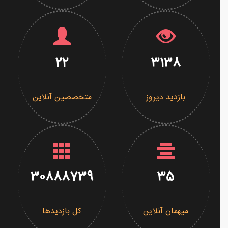
22
3138
بازدید دیروز
متخصصین آنلاین
30888739
35
میهمان آنلاین
کل بازدیدها