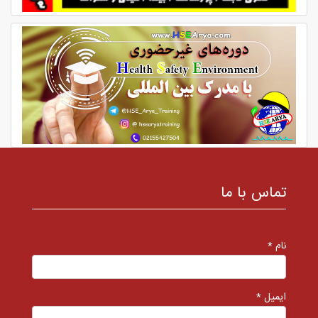
تماس با ما
نام *
ایمیل *