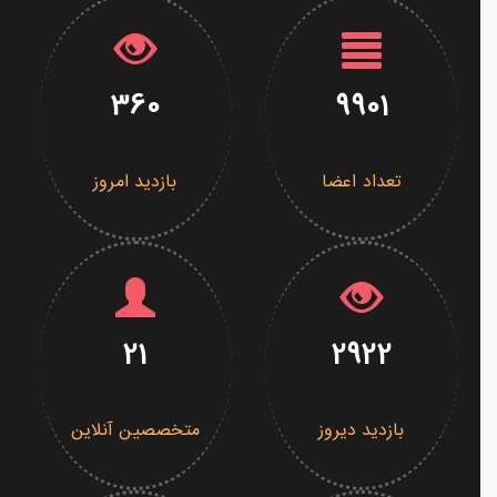
360
9901
تعداد اعضا
بازدید امروز
21
2922
بازدید دیروز
متخصصین آنلاین