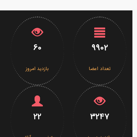
60
9902
تعداد اعضا
بازدید امروز
22
3247