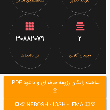
بازدید دیروز
متخصصین آنلاین
30882079
2
میهمان آنلاین
کل بازدیدها
ساخت رایگان رزومه حرفه ای و دانلود PDF!
😍
💯💥 NEBOSH - IOSH - IEMA 💯💥