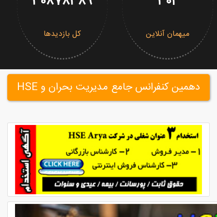
30878389
302
میهمان آنلاین
کل بازدیدها
دهمین کنفرانس جامع مدیریت بحران و HSE