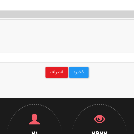
ذخیره
انصراف