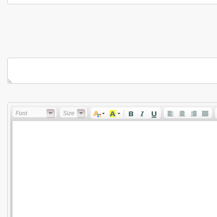
Font
Size