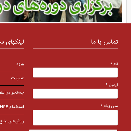
تماس با ما
لینکهای س
نام *
ورود
عضویت
ایمیل *
جستجو در اعض
متن پیام *
استخدام HSE
روش‌های تبلیغ