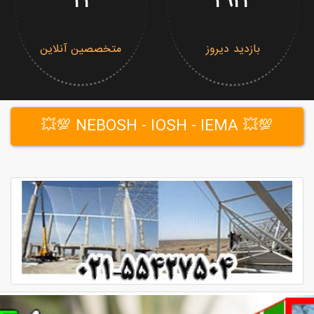
21
2922
بازدید دیروز
متخصصین آنلاین
💯💥 NEBOSH - IOSH - IEMA 💯💥