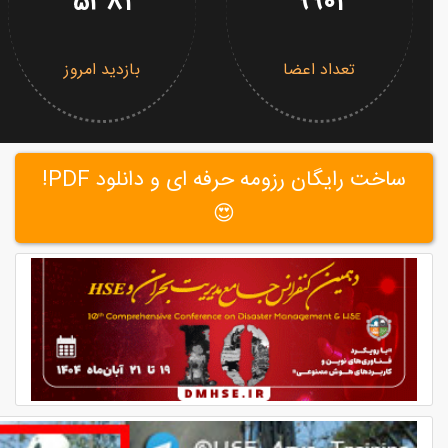
5381
9901
تعداد اعضا
بازدید امروز
ساخت رایگان رزومه حرفه ای و دانلود PDF!
😍