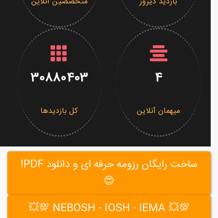
بازدید دیروز
متخصصین آنلاین
30880403
4
میهمان آنلاین
کل بازدیدها
ساخت رایگان رزومه حرفه ای و دانلود PDF!
😍
💯💥 NEBOSH - IOSH - IEMA 💯💥