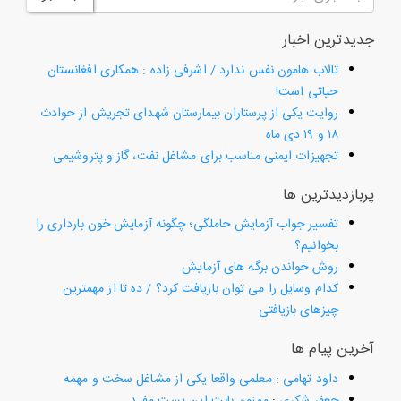
جدیدترین اخبار
تالاب هامون نفس ندارد / اشرفی زاده : همکاری افغانستان
حیاتی است!
روایت یکی از پرستاران بیمارستان شهدای تجریش از حوادث
۱۸ و ۱۹ دی ماه
تجهیزات ایمنی مناسب برای مشاغل نفت، گاز و پتروشیمی
پربازدیدترین ها
تفسیر جواب آزمایش حاملگی؛ چگونه آزمایش خون بارداری را
بخوانیم؟
روش خواندن برگه های آزمایش
کدام وسایل را می توان بازیافت کرد؟ / ده تا از مهمترین
چیزهای بازیافتی
آخرین پیام ها
داود تهامی
:
معلمی واقعا یکی از مشاغل سخت و مهمه
جعفر شکری
:
ممنون بابت این پست مفید