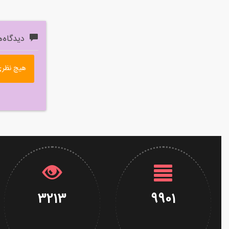
دیدگاه‌ه
هیچ نظری
3213
9901