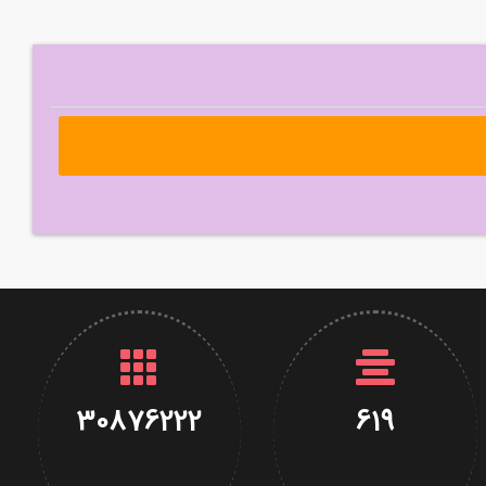
30876222
619