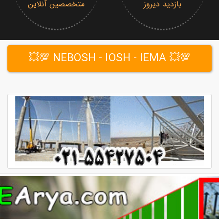
بازدید دیروز
متخصصین آنلاین
💯💥 NEBOSH - IOSH - IEMA 💯💥