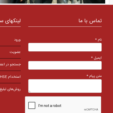
تماس با ما
لینکهای س
نام *
ورود
عضویت
ایمیل *
جستجو در اعض
متن پیام *
استخدام HSE
روش‌های تبلیغ