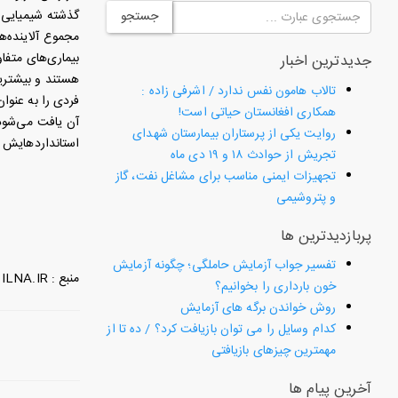
گذشته شیمیایی ر
جستجو
بیماری‌های متفا
جدیدترین اخبار
هستند و بیشتری
تالاب هامون نفس ندارد / اشرفی زاده :
فردی را به عنوان
همکاری افغانستان حیاتی است!
آن یافت می‌شود.
روایت یکی از پرستاران بیمارستان شهدای
استانداردهایش 
تجریش از حوادث ۱۸ و ۱۹ دی ماه
تجهیزات ایمنی مناسب برای مشاغل نفت، گاز
و پتروشیمی
پربازدیدترین ها
تفسیر جواب آزمایش حاملگی؛ چگونه آزمایش
منبع : ILNA.IR
خون بارداری را بخوانیم؟
روش خواندن برگه های آزمایش
کدام وسایل را می توان بازیافت کرد؟ / ده تا از
مهمترین چیزهای بازیافتی
آخرین پیام ها