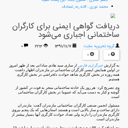
محمد نوری
:
#نه_به_تصادف
دریافت گواهی ایمنی برای کارگران
ساختمانی اجباری می‌شود
گروه تحریریه سایت
1391/11/7
2212
0
0
0
به گزارش
خبرگزاری فارس
از ساری سید هادی ساداتی بعد از ظهر امروز
در اولین همایش ایمنی کارگران ساختمانی در مازندران اظهار داشت:
همه روزه در بخش کارگری شاهد حوادث دلخراشی در بخش کارگری
هستیم.
وی تصریح کرد: هر روز یک حادثه ساختمانی منجر به فوت در کشور از
گوشه و کنار به دست می‌آید که عموما در بخش کارگران ساختمانی
است.
مسئول انجمن صنفی کارگران ساختمانی مازندران گفت: مازندران
دارای ساخت و ساز بالایی است و هستند استان‌هایی که یک پنجم نیروی
کارگری مازندران را دارند ولی تعداد حوادث کارگری آنها بسیار بیشتر از
مازندران است.
وی اضافه کرد: 99 درصد حوادث مربوط به مردان است و از ساعت 10