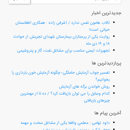
جدیدترین اخبار
تالاب هامون نفس ندارد / اشرفی زاده : همکاری افغانستان
حیاتی است!
روایت یکی از پرستاران بیمارستان شهدای تجریش از حوادث
۱۸ و ۱۹ دی ماه
تجهیزات ایمنی مناسب برای مشاغل نفت، گاز و پتروشیمی
پربازدیدترین ها
تفسیر جواب آزمایش حاملگی؛ چگونه آزمایش خون بارداری را
بخوانیم؟
روش خواندن برگه های آزمایش
کدام وسایل را می توان بازیافت کرد؟ / ده تا از مهمترین
چیزهای بازیافتی
آخرین پیام ها
داود تهامی
:
معلمی واقعا یکی از مشاغل سخت و مهمه
جعفر شکری
:
ممنون بابت این پست مفید