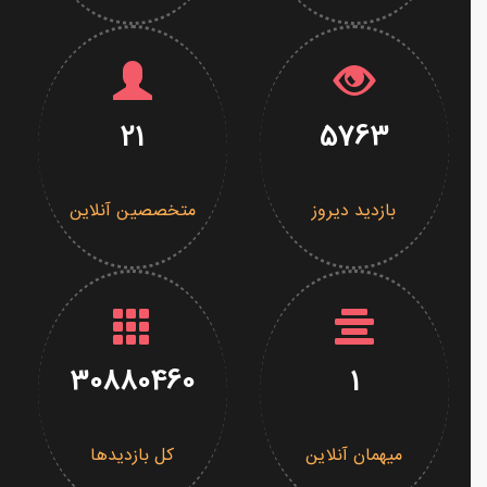
21
5763
بازدید دیروز
متخصصین آنلاین
30880460
1
میهمان آنلاین
کل بازدیدها