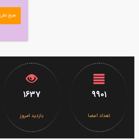
هیچ نظری
1637
9901
تعداد اعضا
بازدید امروز