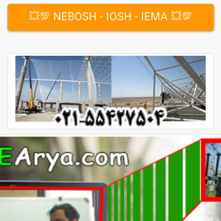
💯💥 NEBOSH - IOSH - IEMA 💯💥