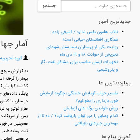
جستجو
جدیدترین اخبار
تالاب هامون نفس ندارد / اشرفی زاده :
همکاری افغانستان حیاتی است!
آمار جها
روایت یکی از پرستاران بیمارستان شهدای
تجریش از حوادث ۱۸ و ۱۹ دی ماه
گروه تحریریه
تجهیزات ایمنی مناسب برای مشاغل نفت، گاز
و پتروشیمی
پربازدیدترین ها
گذشته گزارش کرد
تفسیر جواب آزمایش حاملگی؛ چگونه آزمایش
پایگاه داده‌های جهانی ورلداُمتر از تاریخ ۲۹ ژان
خون بارداری را بخوانیم؟
روش خواندن برگه های آزمایش
هزار فوتی به ترت
کدام وسایل را می توان بازیافت کرد؟ / ده تا از
پس از آمریکا، دو کشور هند و فرانسه با عبور از
مهمترین چیزهای بازیافتی
ثبت رسانده‌اند.
آخرین پیام ها