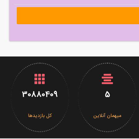
30880409
5
میهمان آنلاین
کل بازدیدها