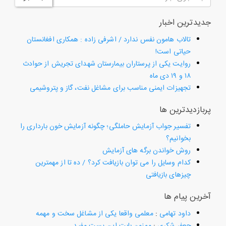
جدیدترین اخبار
تالاب هامون نفس ندارد / اشرفی زاده : همکاری افغانستان
حیاتی است!
روایت یکی از پرستاران بیمارستان شهدای تجریش از حوادث
۱۸ و ۱۹ دی ماه
تجهیزات ایمنی مناسب برای مشاغل نفت، گاز و پتروشیمی
پربازدیدترین ها
تفسیر جواب آزمایش حاملگی؛ چگونه آزمایش خون بارداری را
بخوانیم؟
روش خواندن برگه های آزمایش
کدام وسایل را می توان بازیافت کرد؟ / ده تا از مهمترین
چیزهای بازیافتی
آخرین پیام ها
داود تهامی
:
معلمی واقعا یکی از مشاغل سخت و مهمه
جعفر شکری
:
ممنون بابت این پست مفید