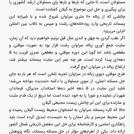
مسئولان است، تا جایی که بارها و بارها پای مسئولان ارشد کشوری را
برای پیگیری و حل این موضوع به گیلان کشانده است.
چالشی که از زباله ۱۱۰ متری سراوان شروع شده و با شیرابه این
پسماند تاریخی وارد رودخانه‌های رشت و سپس به تالاب بین المللی
انزلی می‌ریزد.
اگر عقب گردی به چهل و اندی سال قبل بزنیم خواهیم دید که آن زمان،
سایت جمع آوری زباله سراوان رشت قرار بود به صورت موقتی و
مقطعی باشد اما گویا این دوره موقتی و مقطعی عمری قریب به ۵
دهه‌ای پیدا کرده است، هر چه عمر این سایت پسماند بیشتر شد،
ارتفاع زباله در سراوان اوج گرفت.
طرح موقتی دپوی زباله در سراوان تجربه تلخی است که هر بار به جای
حل مسئله اصلی، از سوی مسئولان با دکمه «تمدید» مواجه می‌شد؛
شاید این سایت در ۵ دهه اخیر ده‌ها استاندار، مدیرکل، فرماندار،
شهردار، نماینده و شورا را به خود دیده است اما دریغ از یک قدم مثبت
و سازنده برای این ابر چالش زیست محیطی گیلان.
حالا که کارد پسماند سراوان به استخوان محیط زیست گیلان رسیده و
این محیط سرسبز و بکر استان را به «نیست» تبدیل کرده است باید
راهکاری اساسی و کارشناسانه برای حل این معضل تاریخی شمال کشور
ارائه داد، یکی از اهرم‌های مؤثر در حل مسئله پسماند، نگاه پژوهش