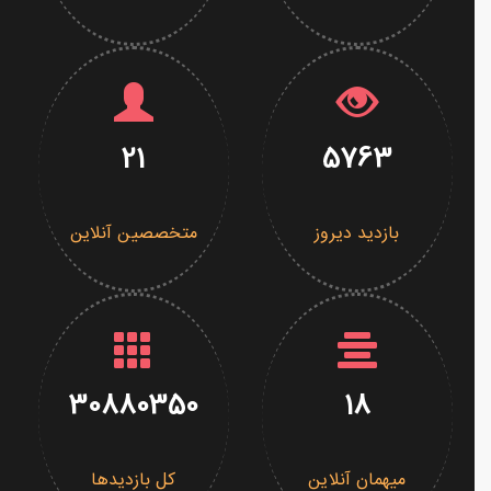
21
5763
بازدید دیروز
متخصصین آنلاین
30880350
18
میهمان آنلاین
کل بازدیدها