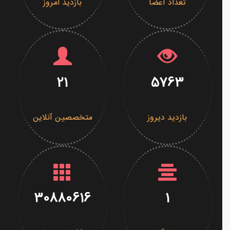
تعداد اعضا
بازدید امروز
21
5763
بازدید دیروز
متخصصین آنلاین
30880616
1