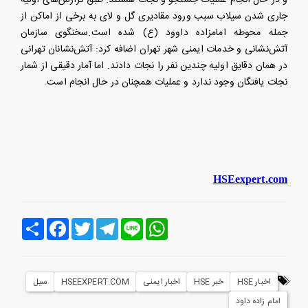
و در حال انجام عملیات جستجو و نجات هستند. طبق گزارش‌های اولیه
جاری شدن سیلاب سبب ورود مقادیری گل و لای به برخی از اماکن از
جمله محوطه امامزاده داوود (ع) شده است.سخنگوی سازمان
آتش‌نشانی و خدمات ایمنی شهر تهران اضافه کرد: آتش‌نشانان تهرانی
در همان دقایق اولیه چندین نفر را نجات دادند. اما آمار دقیقی از شمار
نجات یافتگان وجود ندارد و عملیات همچنان در حال انجام است.
HSEexpert.com
Line
WhatsApp
Telegram
Twitter
Facebook
اشتراک
اخبار HSE
خبر HSE
اخبار ایمنی
HSEEXPERT.COM
سیل
امام زاده داود