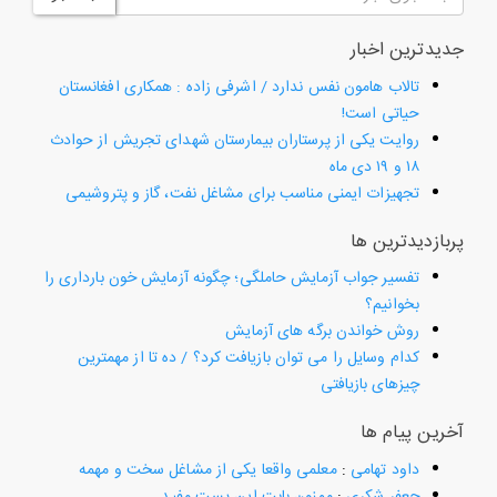
جدیدترین اخبار
تالاب هامون نفس ندارد / اشرفی زاده : همکاری افغانستان
حیاتی است!
روایت یکی از پرستاران بیمارستان شهدای تجریش از حوادث
۱۸ و ۱۹ دی ماه
تجهیزات ایمنی مناسب برای مشاغل نفت، گاز و پتروشیمی
پربازدیدترین ها
تفسیر جواب آزمایش حاملگی؛ چگونه آزمایش خون بارداری را
بخوانیم؟
روش خواندن برگه های آزمایش
کدام وسایل را می توان بازیافت کرد؟ / ده تا از مهمترین
چیزهای بازیافتی
آخرین پیام ها
داود تهامی
:
معلمی واقعا یکی از مشاغل سخت و مهمه
جعفر شکری
:
ممنون بابت این پست مفید