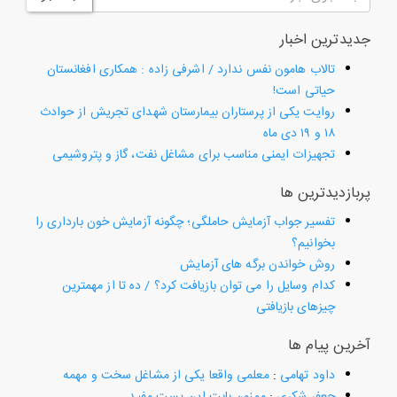
جدیدترین اخبار
تالاب هامون نفس ندارد / اشرفی زاده : همکاری افغانستان
حیاتی است!
روایت یکی از پرستاران بیمارستان شهدای تجریش از حوادث
۱۸ و ۱۹ دی ماه
تجهیزات ایمنی مناسب برای مشاغل نفت، گاز و پتروشیمی
پربازدیدترین ها
تفسیر جواب آزمایش حاملگی؛ چگونه آزمایش خون بارداری را
بخوانیم؟
روش خواندن برگه های آزمایش
کدام وسایل را می توان بازیافت کرد؟ / ده تا از مهمترین
چیزهای بازیافتی
آخرین پیام ها
داود تهامی
:
معلمی واقعا یکی از مشاغل سخت و مهمه
جعفر شکری
:
ممنون بابت این پست مفید