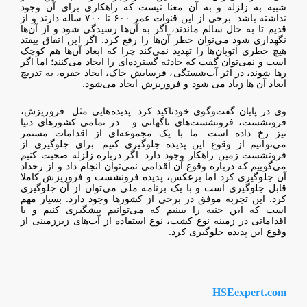
شبیه به زلزله و به آن معنا نیست که راهکاری برای آن وجود
نداشته باشد. برخی از این قنوات عمر ۶۰۰ تا ۷۰۰ ساله دارند و از
قدیم تا به حال سالم ماندند، اگر به آن‌ها رسیدگی شود و از آن‌ها
نگهداری شود می‌توان خطر آن‌ها را رفع کرد. اگر این اتفاق بیفتد
هیچ خطری اتوبان‌ها را تهدید نمی‌کند چرا که ابعاد آن‌ها هم کوچک
است و نمی‌توان گفت که حادثه گسترده‌ای را ایجاد می‌کنند؛ اما اگر
رها شوند، در اثر آب‌شستگی‌، فرسایش خاک، ایجاد حفره، به تدریج
ابعاد آن ها زیاد می شود و فروریزش ایجاد می‌شود.
وی در پایان گفت‌وگوی خودتاکید کرد:‌ پدیده‌هایی مثل فروریزش،
فرونشست، فرونشست‌های ناگهانی و... در تمامی کشورهای دنیا
نیز رخ داده است. ما با یک مجموعه‌ای از اقدامات مستمر
می‌توانیم از وقوع این پدیده جلوگیری کنیم. برای جلوگیری از
فرونشست زمین راهکار وجود دارد. اگر درباره زلزله صحبت کنیم
می‌گوییم که درباره وقوع آن اقدامی نمی‌توان انجام داد و از رخداد
آن جلوگیری کرد اما برعکس، پدیده فرونشست و فروریزش کاملا
قابل جلوگیری است و با یک برنامه ملی می‌توان از آن جلوگیری
کرد. این تجربه موفق در برخی از کشورها وجود دارد. بسیار مهم
است که این جنبه را ببینیم که می‌توانیم پیشگیری کنیم و با
اقداماتی در زمینه نوع کشت، نوع استفاده از آب‌های زیرزمینی از
وقوع این پدیده جلوگیری کرد.
HSEexpert.com