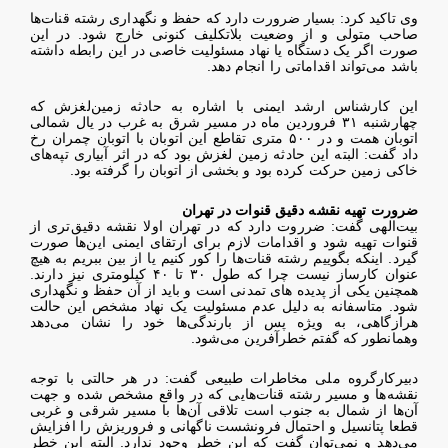
وی تاکید کرد: بسیار ضرورت دارد که حفظ و نگهداری رشته‌ قنات‌ها
صاحب متولی و از وضعیت بلاتکلیف کنونی خارج شود. در این
صورت اگر یک دستگاه یا نهاد مسئولیت خاصی در این رابطه داشته
باشد می‌تواند اقداماتی را انجام دهد.
این کارشناس ارشد ایمنی با اشاره به حادثه زمین‌لغزش که
چهارشنبه ۳۱ فروردین ماه در مسیر شرق به غرب در یال شمالی
اتوبان همت و در ۵۰۰ متری تقاطع این اتوبان با اتوبان چمران رخ
داد گفت: البته این حادثه زمین لغزش بود که در اثر آبیاری تپه‌های
خاکی زمین حرکت کرده بود و بخشی از اتوبان را گرفته بود.
ضرورت تهیه نقشه دقیق قنوات در تهران
بیت‌الهی گفت: ضرروت دارد که در تهران اولا نقشه دقیق‌تری از
قنوات تهیه شود و اقدامات لازم برای ارتقای ایمنی‌ این‌ها صورت
گیرد. اینکه بگوییم رشته قنات‌ها را کور کنیم یا از بین ببریم به هیچ
عنوان کارساز نیست چرا که طول ۳۰ تا ۴۰ کیلومتری نیز دارند.
همچنین یکی از پدیده های تمدنی است و باید از آن حفظ و نگهداری
شود. متاسفانه به دلیل عدم مسئولیت یک نهاد مشخص این حالت
هرازگاهی، به ویژه پس از بارندگی‌ها خود را نشان می‌دهد
وهمانطور که گفتم خطرآفرین می‌شود.
دبیرکارگروه ملی مخاطرات طبیعی گفت: در هر حالتی با توجه
نقشه‌ها و مسیر رشته قنات‌هایی که در واقع مشخص شده و جهت
آن‌ها از شمال به جنوب است تلاقی آن‌ها با مسیر شرقی و غربی
قطعا پتانسیل و احتمال فرونشست ناگهانی و فروریزش را افزایش
می‌دهد و نمی‌توان گفت که این خطر وجود ندارد. البته این خطر