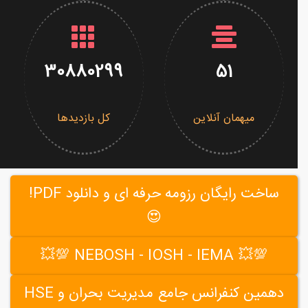
30880299
51
میهمان آنلاین
کل بازدیدها
ساخت رایگان رزومه حرفه ای و دانلود PDF!
😍
💯💥 NEBOSH - IOSH - IEMA 💯💥
دهمین کنفرانس جامع مدیریت بحران و HSE