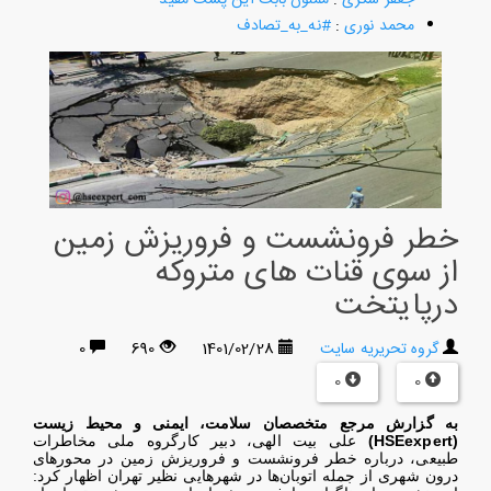
محمد نوری
:
#نه_به_تصادف
خطر فرونشست و فروریزش زمین
از سوی قنات های متروکه
درپایتخت
گروه تحریریه سایت
1401/02/28
690
0
0
0
به گزارش مرجع متخصصان سلامت، ایمنی و محیط زیست
(HSEexpert)
علی بیت الهی، دبیر کارگروه ملی مخاطرات
طبیعی، درباره خطر فرونشست و فروریزش زمین در محورهای
درون شهری از جمله اتوبان‌ها در شهرهایی نظیر تهران اظهار کرد: