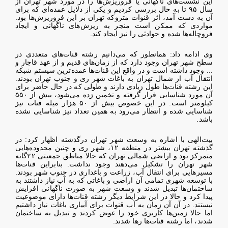
این نشست‌های ناگهانی یا فروریزش‌ها را در مورد شهر تهران از
سال ۹۵ تا به حال بررسی کردیم و یکی از دلایل عمده‌ای که برای
آن به دست آمد، اثر قنوات متروکه تهران بر این فروریزش‌ها بود.
مواردی که ممکن است منجر به ریزش‌های ناگهانی و ایجاد
فروچاله‌ها شده و حوادثی را نیز ایجاد کند.
وی ادامه داد:‌ همانطور که می‌دانیم رشته قنات‌های متعددی در
سطح شهر تهران وجود دارد که از زمان‌های قدیم و از عهد قاجار و
... وجود داشته است و در واقع این قنات‌ها عمده‌ترین سیستم شبکه
انتقال آب از شمال تهران به باغات شهر ری و جنوب تهران بودند.
این رشته قنات‌ها طول زیادی دارند و طولی که در حال حاضر برای
آن مورد شناسایی قرار گرفته و تخمین زده می‌شود، بیش از ۵۵۰
کیلومتر است. در این خصوص بیش از ۵۰ هزار میله قنات نیز
شناسایی شده و انتظار می‌رود به همین تعداد نیز شناسایی نشده
باشد.
بیت‌الهی با اشاره به وسعت شهر تهران درگذشته اظهار کرد: در
گذشته تهران بیشتر در منظقه ۱۲، شهر ری و چنین محدوده‌هایی
متمرکز بود و اراضی شمالی تهران که حالا مناطق جمعیتی ۲۲گانه
شهر تهران را تشکیل می‌دهند وجود نداشت. بنابراین قنات‌ها
مسیرهایی برای انتقال آب، زراعت و باغداری در جنوب شهر بودند.
با توسعه شهری تمامی آن اراضی و باغاتی که به آب نیاز داشتند به
ساختمان‌ها تبدیل شدند و وسعت شهر به صورت ناگهانی افزایش
پیدا کرد و حالا در این شرایط دیگر رشته قنات‌ها دارای موضوعیت
نیستند. در آن آن زمان به آب قنوات برای آبیاری باغات نیاز داشتیم
اما حالا زمین‌ها کاربری خود را عوض کردند و تبدیل به ساختمان
شدند، اما رشته قنات‌ها رها شدند.