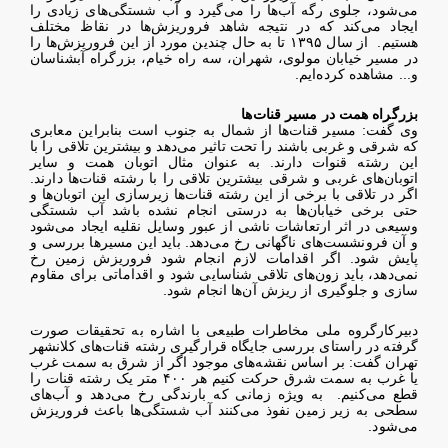
می‌شود، جلوی رگه آب‌ها را می‌گیرد و آب شستگی‌های زیادی را
ایجاد می‌کند که در نتیجه شاهد فروریزش‌ها در نقاظ مختلف
هستیم. از سال ۱۳۹۵ تا به حال چندین مورد از این فروریزش‌ها را
در مسیر خیابان مولوی، شهران، سه راه خیام، بزرگراه آبشناسان
و... مشاهده کرده‌ایم.
بزرگراه همت در مسیر قنات‌ها
وی گفت: مسیر قنات‌ها از شمال به جنوب است بنابراین معابری
که شرقی و غربی باشند را تحت تاثیر می‌دهد و بیشترین تلاقی را با
این رشته قنوات دارند. به عنوان مثال اتوبان همت و سایر
اتوبان‌های غربی و شرقی بیشترین تلاقی را با رشته قنات‌ها دارند.
اگر در تلاقی با برخی از این رشته قنات‌ها زیرسازی این اتوبان‌ها و
حتی برخی خیابان‌ها به درستی انجام نشده باشد آب شستگی
وسیعی در اثر ارتعاشات ناشی از عبور وسایل نقلیه ایجاد می‌شود
و آن فرونشست‌های ناگهانی رخ می‌دهد. باید این مسیرها بررسی و
پایش شود. اگر اقدامات لازم انجام شود فروریزش زمین رخ
نمی‌دهد، باید زون‌های تلاقی شناسایی شود و اقداماتی برای مقاوم
سازی و جلوگیری از ریزش‌ آن‌ها انجام شود.
دبیرکارگروه ملی مخاطرات طبیعی با اشاره به تحقیقات صورت
گرفته در راستای بررسی جایگاه قرارگیری رشته قنات‌های کلانشهر
تهران گفت: بر اساس نقشه‌های موجود اگر از شرق به سمت غرب
یا غرب به سمت شرق حرکت کنیم هر ۴۰۰ متر یک رشته قنات را
قطع می‌کنیم. به ویژه زمانی که بارندگی رخ می‌دهد و آب‌های
سطحی به زیر زمین نفوذ می‌کنند آب شستگی‌ها باعث فروریزش
می‌شود.