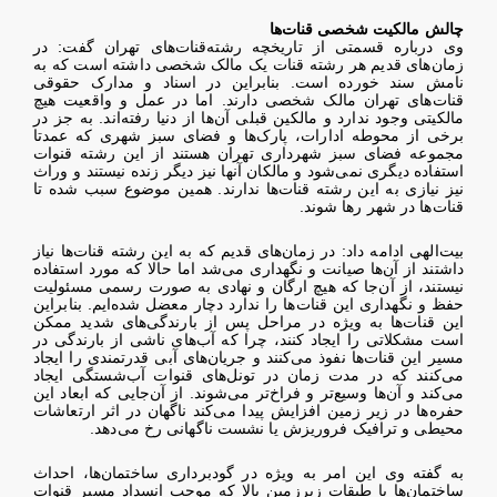
چالش مالکیت شخصی قنات‌ها
وی درباره قسمتی از تاریخچه رشته‌قنات‌های تهران گفت:‌ در
زمان‌های قدیم هر رشته قنات یک مالک شخصی داشته است که به
نامش سند خورده است. بنابراین در اسناد و مدارک حقوقی
قنات‌های تهران مالک شخصی دارند. اما در عمل و واقعیت هیچ
مالکیتی وجود ندارد و مالکین قبلی آن‌ها از دنیا رفته‌اند. به جز در
برخی از محوطه ادارات، پارک‌ها و فضای سبز شهری که عمدتا
مجموعه فضای سبز شهرداری تهران هستند از این رشته قنوات
استفاده دیگری نمی‌شود و مالکان آنها نیز دیگر زنده نیستند و وراث
نیز نیازی به این رشته قنات‌ها ندارند. همین موضوع سبب شده تا
قنات‌ها در شهر رها شوند.
بیت‌الهی ادامه داد: در زمان‌های قدیم که به این رشته‌ قنات‌ها نیاز
داشتند از آن‌ها صیانت و نگهداری می‌شد اما حالا که مورد استفاده
نیستند، از آن‌جا که هیچ ارگان و نهادی به صورت رسمی مسئولیت
حفظ و نگهداری این قنات‌ها را ندارد دچار معضل شده‌ایم. بنابراین
این قنات‌ها به ویژه در مراحل پس از بارندگی‌های شدید ممکن
است مشکلاتی را ایجاد کنند، چرا که آب‌های ناشی از بارندگی در
مسیر این قنات‌ها نفوذ می‌کنند و جریان‌های آبی قدرتمندی را ایجاد
می‌کنند که در مدت زمان در تونل‌های قنوات آب‌شستگی ایجاد
می‌کند و آن‌ها وسیع‌تر و فراخ‌تر می‌شوند. از آن‌جایی که ابعاد این
حفره‌ها در زیر زمین افزایش پیدا می‌کند ناگهان در اثر ارتعاشات
محیطی و ترافیک فروریزش یا نشست ناگهانی رخ می‌دهد.
به گفته وی این امر به ویژه در گودبرداری ساختمان‌ها، احداث
ساختمان‌ها با طبقات زیرزمین بالا که موجب انسداد مسیر قنوات