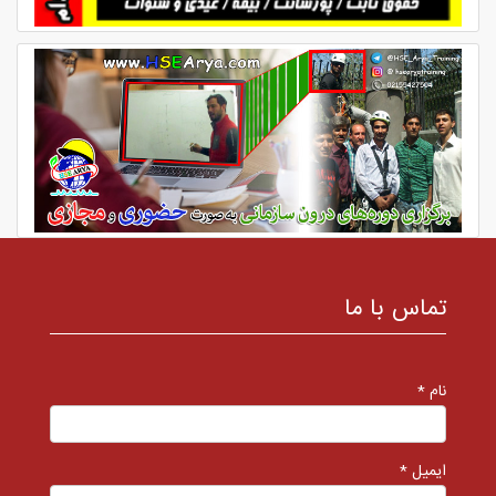
تماس با ما
نام *
ایمیل *