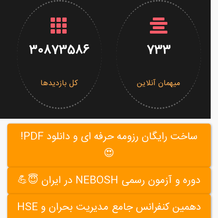
30873586
733
میهمان آنلاین
کل بازدیدها
ساخت رایگان رزومه حرفه ای و دانلود PDF!
😍
دوره و آزمون رسمی NEBOSH در ایران 😇💪
دهمین کنفرانس جامع مدیریت بحران و HSE