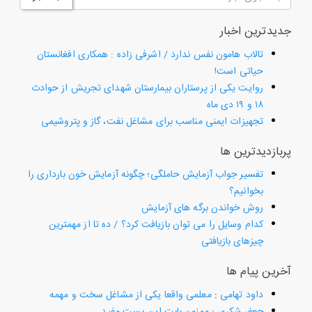
جدیدترین اخبار
تالاب هامون نفس ندارد / اشرفی زاده : همکاری افغانستان
حیاتی است!
روایت یکی از پرستاران بیمارستان شهدای تجریش از حوادث
۱۸ و ۱۹ دی ماه
تجهیزات ایمنی مناسب برای مشاغل نفت، گاز و پتروشیمی
پربازدیدترین ها
تفسیر جواب آزمایش حاملگی؛ چگونه آزمایش خون بارداری را
بخوانیم؟
روش خواندن برگه های آزمایش
کدام وسایل را می توان بازیافت کرد؟ / ده تا از مهمترین
چیزهای بازیافتی
آخرین پیام ها
داود تهامی
:
معلمی واقعا یکی از مشاغل سخت و مهمه
جعفر شکری
:
ممنون بابت این پست مفید