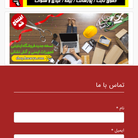
تماس با ما
نام *
ایمیل *