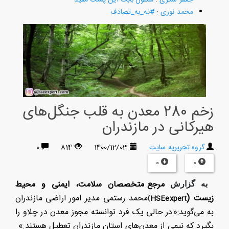
محمد نوری
:
#نه_به_تصادف
زخم 280 معدن به قلب جنگل‌های
هیرکانی در مازندران
گروه تحریریه سایت
1400/12/03
814
0
0
0
مرجع متخصصان سلامت، ایمنی و محیط
به گزارش
زیست
(
محمد رستمی مدیر امور اراضی مازندران
H
SEexpert
)
به می‌گوید:«در حالی یک فرد توانسته مجوز معدن در چلاو را
بگیرد که نیمی از معدن‌های استان مازندران تعطیل هستند.»