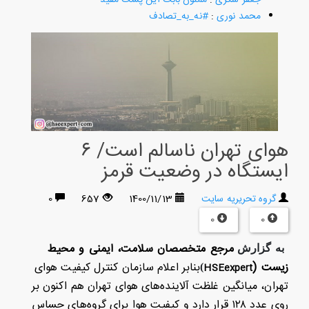
محمد نوری
:
#نه_به_تصادف
هوای تهران ناسالم است/ ۶
ایستگاه در وضعیت قرمز
گروه تحریریه سایت
1400/11/13
657
0
0
0
مرجع متخصصان سلامت، ایمنی و محیط
به گزارش
زیست
(
بنابر اعلام سازمان کنترل کیفیت هوای
H
SEexpert
)
تهران، میانگین غلظت آلاینده‌های هوای تهران هم اکنون بر
روی عدد ۱۲۸ قرار دارد و کیفیت هوا برای گروه‌های حساس