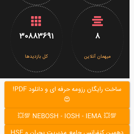
30883691
8
میهمان آنلاین
کل بازدیدها
ساخت رایگان رزومه حرفه ای و دانلود PDF!
😍
💯💥 NEBOSH - IOSH - IEMA 💯💥
دهمین کنفرانس جامع مدیریت بحران و HSE