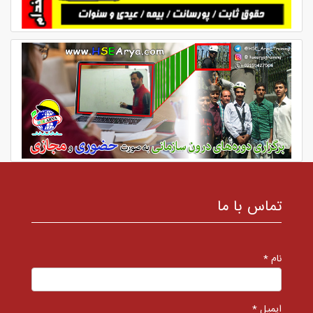
تماس با ما
نام *
ایمیل *