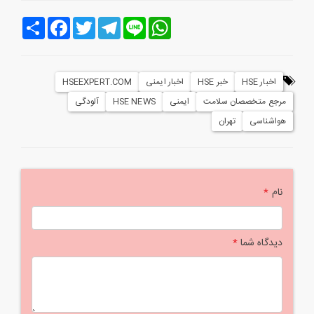
Line
WhatsApp
Telegram
Twitter
Facebook
اشتراک
اخبار HSE
خبر HSE
اخبار ایمنی
HSEEXPERT.COM
مرجع متخصصان سلامت
ایمنی
HSE NEWS
آلودگی
هواشناسی
تهران
نام
*
دیدگاه شما
*