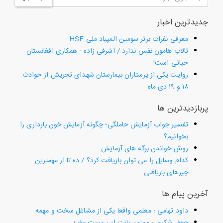
جدیدترین اخبار
معرفی نفرات برتر سومین المپیاد ملی HSE
تالاب هامون نفس ندارد / اشرفی زاده : همکاری افغانستان
حیاتی است!
روایت یکی از پرستاران بیمارستان شهدای تجریش از حوادث
۱۸ و ۱۹ دی ماه
پربازدیدترین ها
تفسیر جواب آزمایش حاملگی؛ چگونه آزمایش خون بارداری را
بخوانیم؟
روش خواندن برگه های آزمایش
کدام وسایل را می توان بازیافت کرد؟ / ده تا از مهمترین
چیزهای بازیافتی
آخرین پیام ها
داود تهامی
:
معلمی واقعا یکی از مشاغل سخت و مهمه
جعفر شکری
:
ممنون بابت این پست مفید