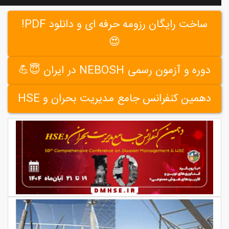
ساخت رایگان رزومه حرفه ای و دانلود PDF!
😍
دوره و آزمون رسمی NEBOSH در ایران 😇💪
دهمین کنفرانس جامع مدیریت بحران و HSE