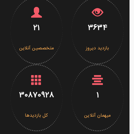
21
3634
بازدید دیروز
متخصصین آنلاین
30870928
1
میهمان آنلاین
کل بازدیدها