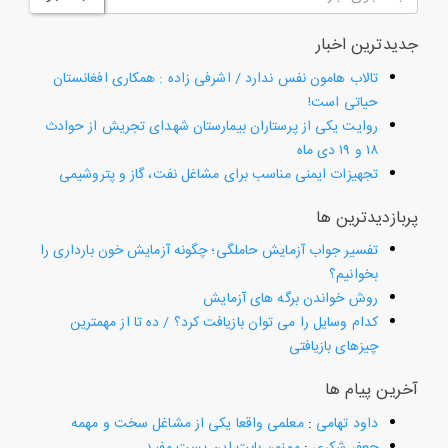
جدیدترین اخبار
تالاب هامون نفس ندارد / اشرفی زاده : همکاری افغانستان
حیاتی است!
روایت یکی از پرستاران بیمارستان شهدای تجریش از حوادث
۱۸ و ۱۹ دی ماه
تجهیزات ایمنی مناسب برای مشاغل نفت، گاز و پتروشیمی
پربازدیدترین ها
تفسیر جواب آزمایش حاملگی؛ چگونه آزمایش خون بارداری را
بخوانیم؟
روش خواندن برگه های آزمایش
کدام وسایل را می توان بازیافت کرد؟ / ده تا از مهمترین
چیزهای بازیافتی
آخرین پیام ها
داود تهامی
:
معلمی واقعا یکی از مشاغل سخت و مهمه
جعفر شکری
:
ممنون بابت این پست مفید