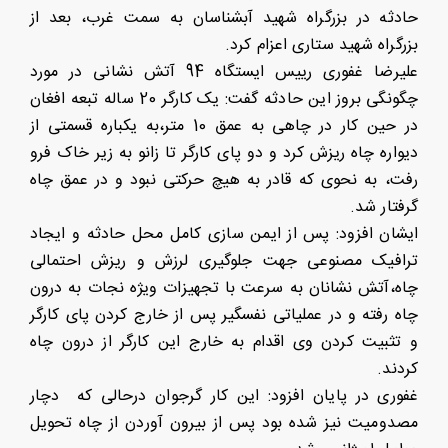
حادثه در بزرگراه شهید آبشناسان به سمت غرب، بعد از
بزرگراه شهید ستاری اعزام کرد.
علیرضا غفوری رییس ایستگاه 94 آتش نشانی در مورد
چگونگی بروز این حادثه گفت: یک کارگر 20 ساله تبعه افغان
در حین کار در چاهی به عمق 10 متر،به یکباره قسمتی از
دیواره چاه ریزش کرد و دو پای کارگر تا زانو به زیر خاک فرو
رفت، به نحوی که قادر به هیچ حرکتی نبود و در عمق چاه
گرفتار شد.
ایشان افزود: پس از ایمن سازی کامل محل حادثه و ایجاد
ترافیک مصنوعی جهت جلوگیری لرزش و ریزش احتمالی
چاه،آتش نشانان به سرعت با تجهیزات ویژه نجات به درون
چاه رفته و در عملیاتی نفسگیر پس از خارج کردن پای کارگر
و تثبیت کردن وی اقدام به خارج این کارگر از درون چاه
کردند.
غفوری در پایان افزود: این کار گرجوان درحالی که دچار
مصدومیت نیز شده بود پس از بیرون آوردن از چاه تحویل