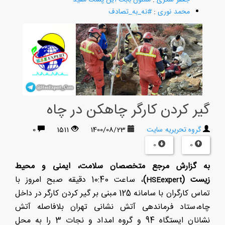
محمد نوری
:
#نه_به_تصادف
گیر کردن کارگر چاهکن در چاه
گروه تحریریه سایت
1400/08/23
1511
0
0
0
به گزارش
مرجع متخصصان سلامت، ایمنی و محیط
زیست
(
)
، ساعت 10:40 دقیقه صبح امروز با
H
SEexpert
تماس کارگران با سامانه 125 مبنی بر گیر کردن کارگر در داخل
چاه،ستاد فرماندهی آتش نشانی تهران بلافاصله آتش
نشانان ایستگاه 94 و گروه امداد و نجات 3 را به محل