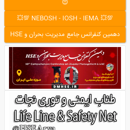
😍
💯💥 NEBOSH - IOSH - IEMA 💯💥
دهمین کنفرانس جامع مدیریت بحران و HSE