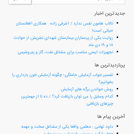
جدیدترین اخبار
تالاب هامون نفس ندارد / اشرفی زاده : همکاری افغانستان
حیاتی است!
روایت یکی از پرستاران بیمارستان شهدای تجریش از حوادث
۱۸ و ۱۹ دی ماه
تجهیزات ایمنی مناسب برای مشاغل نفت، گاز و پتروشیمی
پربازدیدترین ها
تفسیر جواب آزمایش حاملگی؛ چگونه آزمایش خون بارداری را
بخوانیم؟
روش خواندن برگه های آزمایش
کدام وسایل را می توان بازیافت کرد؟ / ده تا از مهمترین
چیزهای بازیافتی
آخرین پیام ها
داود تهامی
:
معلمی واقعا یکی از مشاغل سخت و مهمه
جعفر شکری
:
ممنون بابت این پست مفید