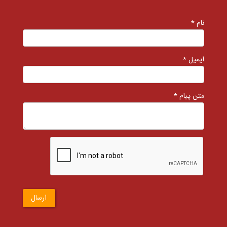
نام *
ایمیل *
متن پیام *
ارسال