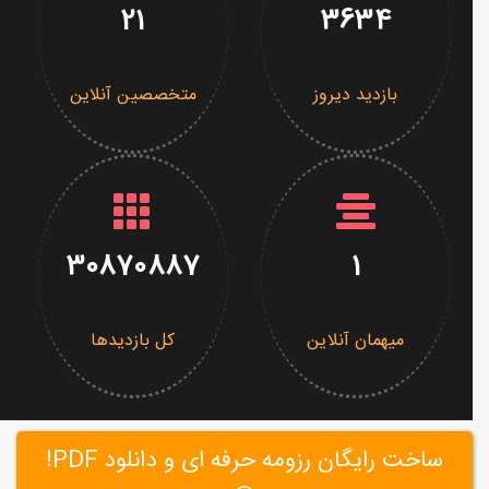
21
3634
بازدید دیروز
متخصصین آنلاین
30870887
1
میهمان آنلاین
کل بازدیدها
ساخت رایگان رزومه حرفه ای و دانلود PDF!