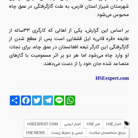
شهرستان شیراز استان فارس، به علت گازگرفتگی در عمق چاه
محبوس می‌شود.
بر اساس این گزارش، یکی از اهالی که کارگری ۳۳ساله از
طایفه «قره قانی» ایل قشقایی است پس از مطلع شدن از
گازگرفتگی این کارگر تبعه افغانستان در عمق چاه، برای نجات
او وارد چاه می‌شود اما هر دو بر اثر مسمومیت با گازهای
متصاعد شده جان خود را از دست می‌دهند.
HSEexpert.com
Line
WhatsApp
Telegram
Twitter
Facebook
اشتراک
اخبار HSE
خبر HSE
اخبار ایمنی
HSEEXPERT.COM
مرجع متخصصان سلامت
ایمنی و محیط زیست
HSE NEWS