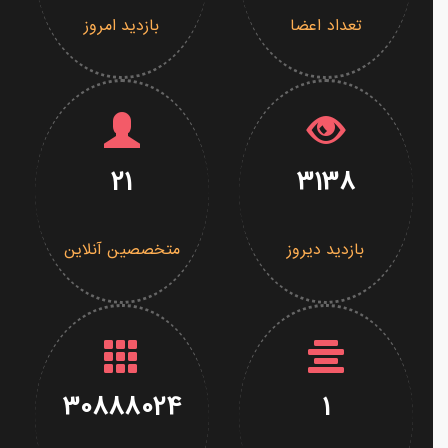
تعداد اعضا
بازدید امروز
21
3138
بازدید دیروز
متخصصین آنلاین
30888024
1