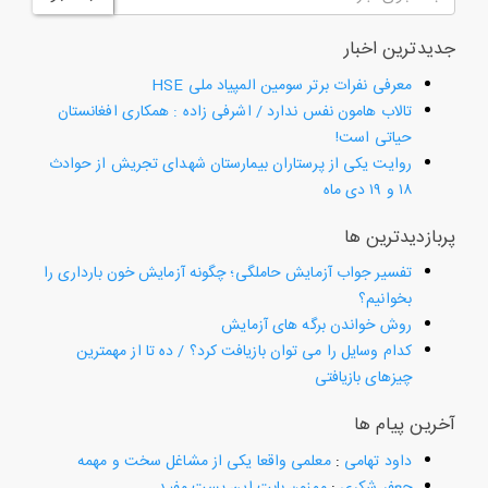
جدیدترین اخبار
معرفی نفرات برتر سومین المپیاد ملی HSE
تالاب هامون نفس ندارد / اشرفی زاده : همکاری افغانستان
حیاتی است!
روایت یکی از پرستاران بیمارستان شهدای تجریش از حوادث
۱۸ و ۱۹ دی ماه
پربازدیدترین ها
تفسیر جواب آزمایش حاملگی؛ چگونه آزمایش خون بارداری را
بخوانیم؟
روش خواندن برگه های آزمایش
کدام وسایل را می توان بازیافت کرد؟ / ده تا از مهمترین
چیزهای بازیافتی
آخرین پیام ها
داود تهامی
:
معلمی واقعا یکی از مشاغل سخت و مهمه
جعفر شکری
:
ممنون بابت این پست مفید