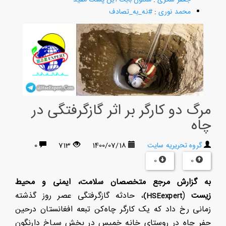
محمد نوری
:
#نه_به_تصادف
مرگ دو کارگر بر اثر گازگرفتگی در
چاه
گروه تحریریه سایت
1400/07/18
713
0
0
0
به گزارش
مرجع متخصصان سلامت، ایمنی و محیط
زیست
(
، حادثه گازگرفتگی عصر روز گذشته
)
H
SEexpert
زمانی رخ داد که یک کارگر چاه‌کن تبعه افغانستان درحین
حفر چاه در روستای خانه خمیس در بخش سیاخ دارنگون