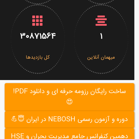
30871564
1
میهمان آنلاین
کل بازدیدها
ساخت رایگان رزومه حرفه ای و دانلود PDF!
😍
دوره و آزمون رسمی NEBOSH در ایران 😇💪
دهمین کنفرانس جامع مدیریت بحران و HSE