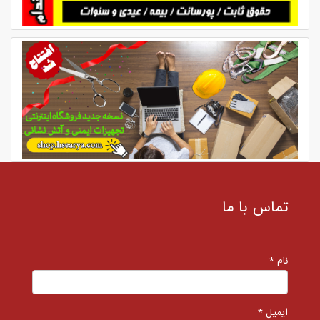
تماس با ما
نام *
ایمیل *