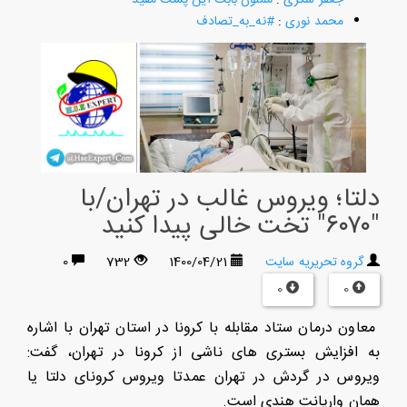
محمد نوری
:
#نه_به_تصادف
دلتا؛ ویروس غالب در تهران/با
"۶۰۷۰" تخت خالی پیدا کنید
گروه تحریریه سایت
1400/04/21
732
0
0
0
معاون درمان ستاد مقابله با کرونا در استان تهران با اشاره
به افزایش بستری های ناشی از کرونا در تهران، گفت:
ویروس در گردش در تهران عمدتا ویروس کرونای دلتا یا
همان واریانت هندی است.