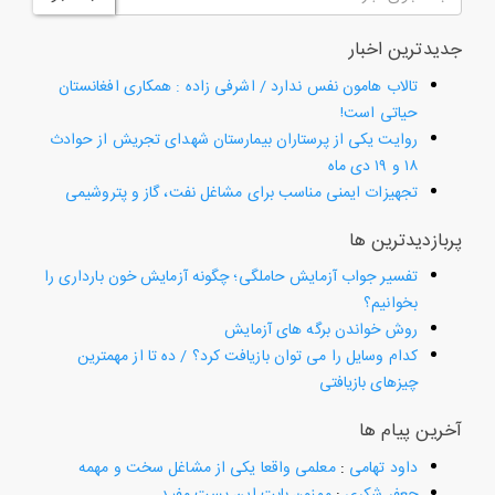
جدیدترین اخبار
تالاب هامون نفس ندارد / اشرفی زاده : همکاری افغانستان
حیاتی است!
روایت یکی از پرستاران بیمارستان شهدای تجریش از حوادث
۱۸ و ۱۹ دی ماه
تجهیزات ایمنی مناسب برای مشاغل نفت، گاز و پتروشیمی
پربازدیدترین ها
تفسیر جواب آزمایش حاملگی؛ چگونه آزمایش خون بارداری را
بخوانیم؟
روش خواندن برگه های آزمایش
کدام وسایل را می توان بازیافت کرد؟ / ده تا از مهمترین
چیزهای بازیافتی
آخرین پیام ها
داود تهامی
:
معلمی واقعا یکی از مشاغل سخت و مهمه
جعفر شکری
:
ممنون بابت این پست مفید