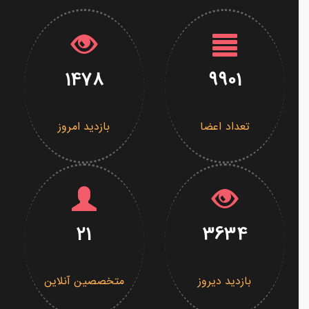
1478
9901
تعداد اعضا
بازدید امروز
21
3634
بازدید دیروز
متخصصین آنلاین