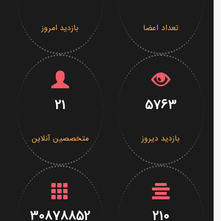
تعداد اعضا
بازدید امروز
21
5763
بازدید دیروز
متخصصین آنلاین
30878852
210