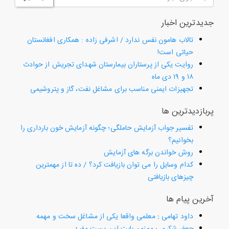
جدیدترین اخبار
تالاب هامون نفس ندارد / اشرفی زاده : همکاری افغانستان
حیاتی است!
روایت یکی از پرستاران بیمارستان شهدای تجریش از حوادث
۱۸ و ۱۹ دی ماه
تجهیزات ایمنی مناسب برای مشاغل نفت، گاز و پتروشیمی
پربازدیدترین ها
تفسیر جواب آزمایش حاملگی؛ چگونه آزمایش خون بارداری را
بخوانیم؟
روش خواندن برگه های آزمایش
کدام وسایل را می توان بازیافت کرد؟ / ده تا از مهمترین
چیزهای بازیافتی
آخرین پیام ها
داود تهامی
:
معلمی واقعا یکی از مشاغل سخت و مهمه
جعفر شکری
:
ممنون بابت این پست مفید