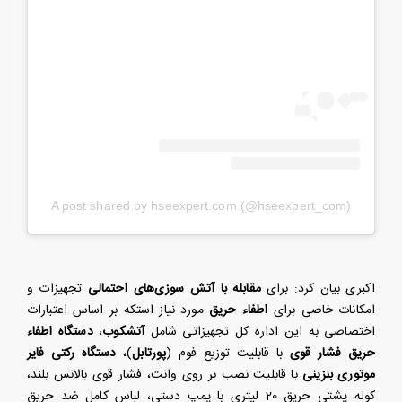
A post shared by hseexpert.com (@hseexpert_com
(
اکبری بیان کرد: برای
مقابله با آتش سوزی‌های احتمالی
تجهیزات و
امکانات خاصی برای
اطفاء حریق
مورد نیاز استکه بر اساس اعتبارات
اختصاصی به این اداره کل تجهیزاتی شامل
آتشکوب
،
دستگاه اطفاء
حریق فشار قوی
با قابلیت توزیع فوم (
پورتابل
)،
دستگاه رکتی فایر
موتوری بنزینی
با قابلیت نصب بر روی وانت، فشار قوی بالانس بلند،
کوله پشتی حریق 20 لیتری با پمپ دستی، لباس کامل ضد حریق