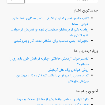
جدیدترین اخبار
تالاب هامون نفس ندارد / اشرفی زاده : همکاری افغانستان
حیاتی است!
روایت یکی از پرستاران بیمارستان شهدای تجریش از حوادث
۱۸ و ۱۹ دی ماه
تجهیزات ایمنی مناسب برای مشاغل نفت، گاز و پتروشیمی
پربازدیدترین ها
تفسیر جواب آزمایش حاملگی؛ چگونه آزمایش خون بارداری را
بخوانیم؟
روش خواندن برگه های آزمایش
کدام وسایل را می توان بازیافت کرد؟ / ده تا از مهمترین
چیزهای بازیافتی
آخرین پیام ها
داود تهامی
:
معلمی واقعا یکی از مشاغل سخت و مهمه
جعفر شکری
:
ممنون بابت این پست مفید