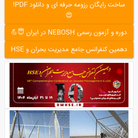
ساخت رایگان رزومه حرفه ای و دانلود PDF!
😍
دوره و آزمون رسمی NEBOSH در ایران 😇💪
دهمین کنفرانس جامع مدیریت بحران و HSE