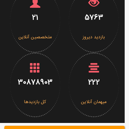
21
5763
بازدید دیروز
متخصصین آنلاین
30878903
222
میهمان آنلاین
کل بازدیدها