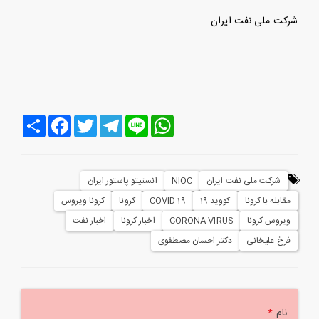
شرکت ملی نفت ایران
Line
WhatsApp
Telegram
Twitter
Facebook
اشتراک
شرکت ملی نفت ایران
NIOC
انستیتو پاستور ایران
مقابله با کرونا
کووید 19
COVID 19
کرونا
کرونا ویروس
ویروس کرونا
CORONA VIRUS
اخبار کرونا
اخبار نفت
فرخ علیخانی
دکتر احسان مصطفوی
نام
*