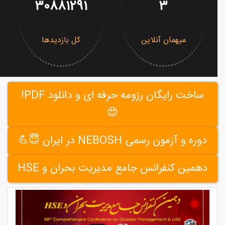
30881291
3
میهمان آنلاین
کل بازدیدها
ساخت رایگان رزومه حرفه ای و دانلود PDF!
😍
دوره و آزمون رسمی NEBOSH در ایران 😇💪
دهمین کنفرانس جامع مدیریت بحران و HSE