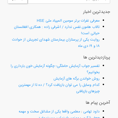
جدیدترین اخبار
معرفی نفرات برتر سومین المپیاد ملی HSE
تالاب هامون نفس ندارد / اشرفی زاده : همکاری افغانستان
حیاتی است!
روایت یکی از پرستاران بیمارستان شهدای تجریش از حوادث
۱۸ و ۱۹ دی ماه
پربازدیدترین ها
تفسیر جواب آزمایش حاملگی؛ چگونه آزمایش خون بارداری را
بخوانیم؟
روش خواندن برگه های آزمایش
کدام وسایل را می توان بازیافت کرد؟ / ده تا از مهمترین
چیزهای بازیافتی
آخرین پیام ها
داود تهامی
:
معلمی واقعا یکی از مشاغل سخت و مهمه
جعفر شکری
:
ممنون بابت این پست مفید