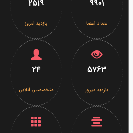
2519
9901
تعداد اعضا
بازدید امروز
24
5763
بازدید دیروز
متخصصین آنلاین