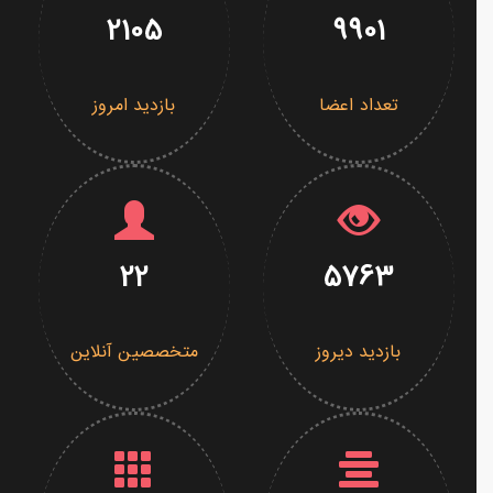
2105
9901
تعداد اعضا
بازدید امروز
22
5763
بازدید دیروز
متخصصین آنلاین