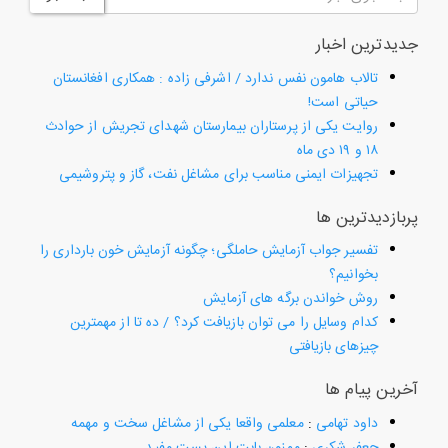
جدیدترین اخبار
تالاب هامون نفس ندارد / اشرفی زاده : همکاری افغانستان
حیاتی است!
روایت یکی از پرستاران بیمارستان شهدای تجریش از حوادث
۱۸ و ۱۹ دی ماه
تجهیزات ایمنی مناسب برای مشاغل نفت، گاز و پتروشیمی
پربازدیدترین ها
تفسیر جواب آزمایش حاملگی؛ چگونه آزمایش خون بارداری را
بخوانیم؟
روش خواندن برگه های آزمایش
کدام وسایل را می توان بازیافت کرد؟ / ده تا از مهمترین
چیزهای بازیافتی
آخرین پیام ها
داود تهامی
:
معلمی واقعا یکی از مشاغل سخت و مهمه
جعفر شکری
:
ممنون بابت این پست مفید