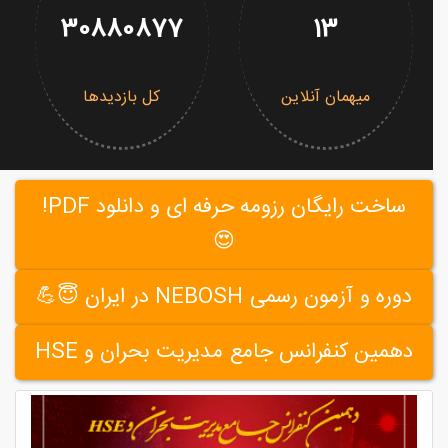
30880877
13
میهمان آنلاین
کل بازدیدها
ساخت رایگان رزومه حرفه ای و دانلود PDF!
😍
دوره و آزمون رسمی NEBOSH در ایران 😇💪
دهمین کنفرانس جامع مدیریت بحران و HSE