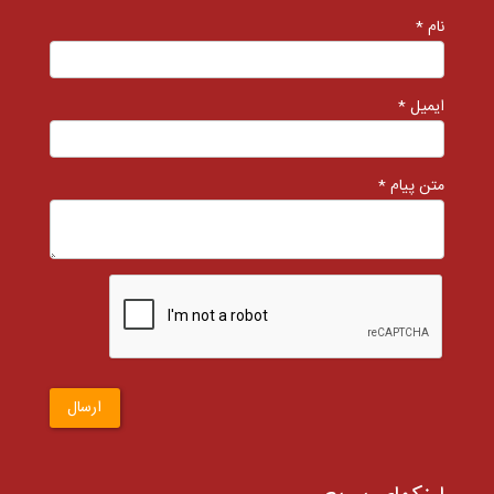
نام *
ایمیل *
متن پیام *
ارسال