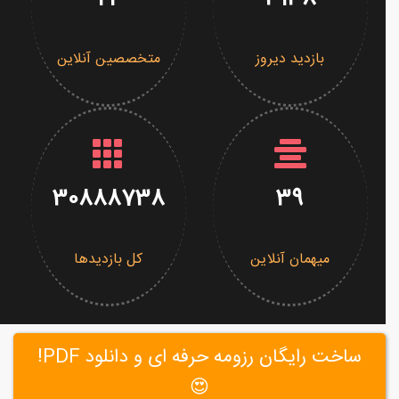
بازدید دیروز
متخصصین آنلاین
30888738
39
میهمان آنلاین
کل بازدیدها
ساخت رایگان رزومه حرفه ای و دانلود PDF!
😍