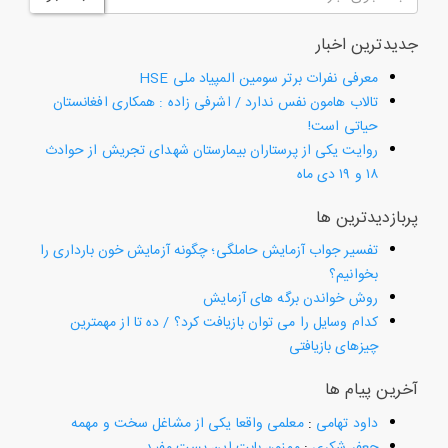
جدیدترین اخبار
معرفی نفرات برتر سومین المپیاد ملی HSE
تالاب هامون نفس ندارد / اشرفی زاده : همکاری افغانستان
حیاتی است!
روایت یکی از پرستاران بیمارستان شهدای تجریش از حوادث
۱۸ و ۱۹ دی ماه
پربازدیدترین ها
تفسیر جواب آزمایش حاملگی؛ چگونه آزمایش خون بارداری را
بخوانیم؟
روش خواندن برگه های آزمایش
کدام وسایل را می توان بازیافت کرد؟ / ده تا از مهمترین
چیزهای بازیافتی
آخرین پیام ها
داود تهامی
:
معلمی واقعا یکی از مشاغل سخت و مهمه
جعفر شکری
:
ممنون بابت این پست مفید