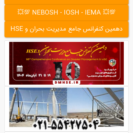
💯💥 NEBOSH - IOSH - IEMA 💯💥
دهمین کنفرانس جامع مدیریت بحران و HSE