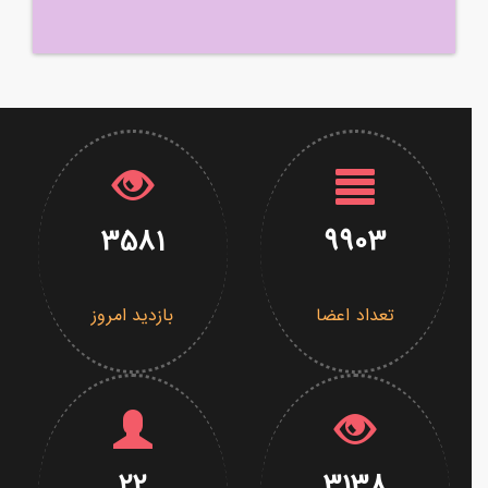
3581
9903
تعداد اعضا
بازدید امروز
22
3138