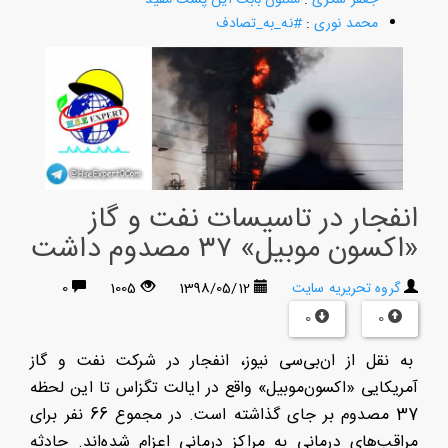
محمد نوری
:
#نه_به_تصادف
انفجار در تاسیسات نفت و گاز
«اکسون موبیل» ۳۷ مصدوم داشت
گروه تحریریه سایت
1398/05/12
1005
0
0
0
به نقل از ان‌بی‌سی نیوز، انفجار در شرکت نفت و گاز
آمریکایی «اکسون‌موبیل» واقع در ایالت تگزاس تا این لحظه
37 مصدوم بر جای گذاشته است. در مجموع 66 نفر برای
مراقب‌های درمانی به مراکز درمانی اعزام شده‌اند. حادثه