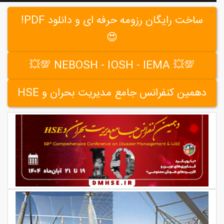
ساخت رایگان رزومه حرفه ای و دانلود PDF!
😍
💯💥 NEBOSH - IOSH - IEMA 💯💥
دهمین کنفرانس جامع مدیریت بحران و HSE