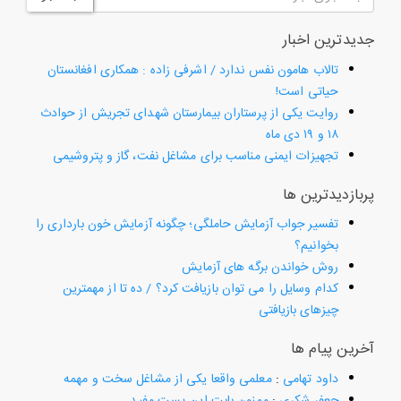
جدیدترین اخبار
تالاب هامون نفس ندارد / اشرفی زاده : همکاری افغانستان
حیاتی است!
روایت یکی از پرستاران بیمارستان شهدای تجریش از حوادث
۱۸ و ۱۹ دی ماه
تجهیزات ایمنی مناسب برای مشاغل نفت، گاز و پتروشیمی
پربازدیدترین ها
تفسیر جواب آزمایش حاملگی؛ چگونه آزمایش خون بارداری را
بخوانیم؟
روش خواندن برگه های آزمایش
کدام وسایل را می توان بازیافت کرد؟ / ده تا از مهمترین
چیزهای بازیافتی
آخرین پیام ها
داود تهامی
:
معلمی واقعا یکی از مشاغل سخت و مهمه
جعفر شکری
:
ممنون بابت این پست مفید