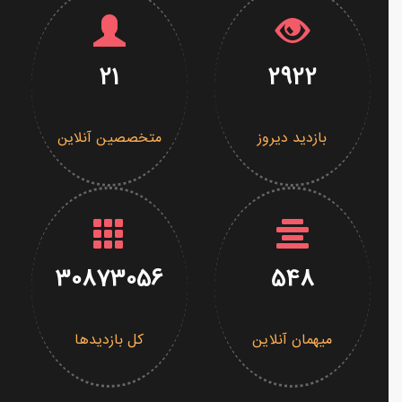
21
2922
بازدید دیروز
متخصصین آنلاین
30873056
548
میهمان آنلاین
کل بازدیدها