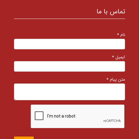
تماس با ما
نام *
ایمیل *
متن پیام *