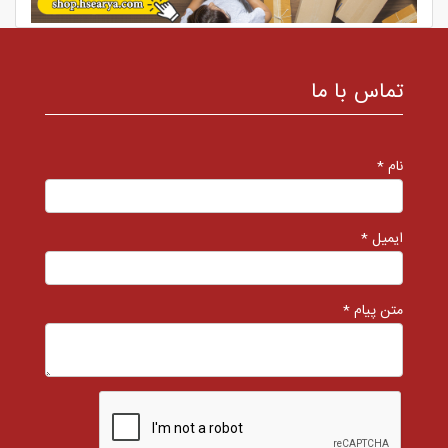
تماس با ما
نام *
ایمیل *
متن پیام *