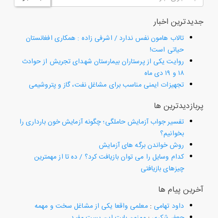
جدیدترین اخبار
تالاب هامون نفس ندارد / اشرفی زاده : همکاری افغانستان
حیاتی است!
روایت یکی از پرستاران بیمارستان شهدای تجریش از حوادث
۱۸ و ۱۹ دی ماه
تجهیزات ایمنی مناسب برای مشاغل نفت، گاز و پتروشیمی
پربازدیدترین ها
تفسیر جواب آزمایش حاملگی؛ چگونه آزمایش خون بارداری را
بخوانیم؟
روش خواندن برگه های آزمایش
کدام وسایل را می توان بازیافت کرد؟ / ده تا از مهمترین
چیزهای بازیافتی
آخرین پیام ها
داود تهامی
:
معلمی واقعا یکی از مشاغل سخت و مهمه
جعفر شکری
:
ممنون بابت این پست مفید