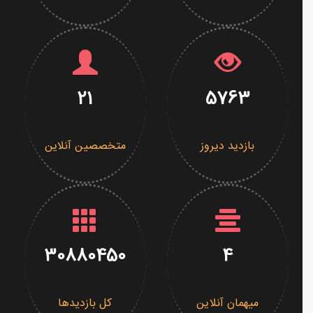
21
5763
بازدید دیروز
متخصصین آنلاین
30880450
4
میهمان آنلاین
کل بازدیدها