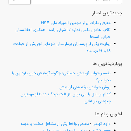
جدیدترین اخبار
معرفی نفرات برتر سومین المپیاد ملی HSE
تالاب هامون نفس ندارد / اشرفی زاده : همکاری افغانستان
حیاتی است!
روایت یکی از پرستاران بیمارستان شهدای تجریش از حوادث
۱۸ و ۱۹ دی ماه
پربازدیدترین ها
تفسیر جواب آزمایش حاملگی؛ چگونه آزمایش خون بارداری را
بخوانیم؟
روش خواندن برگه های آزمایش
کدام وسایل را می توان بازیافت کرد؟ / ده تا از مهمترین
چیزهای بازیافتی
آخرین پیام ها
داود تهامی
:
معلمی واقعا یکی از مشاغل سخت و مهمه
جعفر شکری
:
ممنون بابت این پست مفید