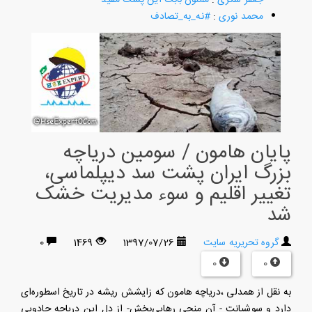
محمد نوری
:
#نه_به_تصادف
پایان هامون / سومین دریاچه
بزرگ ایران پشت سد دیپلماسی،
تغییر اقلیم و سوء مدیریت خشک
شد
گروه تحریریه سایت
1397/07/26
1469
0
0
0
به نقل از همدلی ،دریاچه هامون که زایشش ریشه در تاریخ اسطوره‌ای
دارد و سوشیانت - آن منجی رهایی‌بخش- از دل این دریاچه جادویی