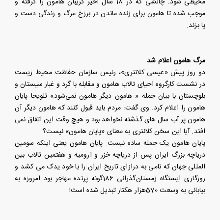
محیطی شود. چالشی که در 18 سال اخیر گریبان هامون را گرفته و
موجب شده تا هامون برای زنده ماندن در برزخ مرگ و زندگی دست و
پا بزند.
مرگ هامون اعلام شد
دو روز پیش «عیسی کلانتری»، رئیس سازمان حفاظت محیط زیست
در نشست کارگروه احیای تالاب هامون و مقابله با گرد و غبار سیستان و
بلوچستان با بیان جمله « هامون دیگر هامون نمی‌شود» تلویحا پایان
هامون را اعلام کرد. وی گفت: مردم باید قبول کنند که هامون دیگر آن
هامون پر آب سال های گذشته نخواهد بود و هیچ وقت این اتفاق نمی
افتد. آیا این سخن کلانتری به معنای «پایان هامون» نیست؟
پایان هامون یک جمله ساده نیست. پایان هامون یعنی اینکه سومین
دریاچه بزرگ ایران پس از دریاچه خزر و ارومیه و هفتمین تالاب بین
المللی جهان که نامی به درازای تاریخ ایران را با خود یدک می کشد و
روزگاری ایستگاه زمستان‌گذرانی 186گونه پرنده مهاجر بود امروزه به
بیابانی به وسعت 570هزار هکتار تبدیل شده است!