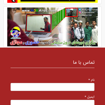
تماس با ما
نام *
ایمیل *