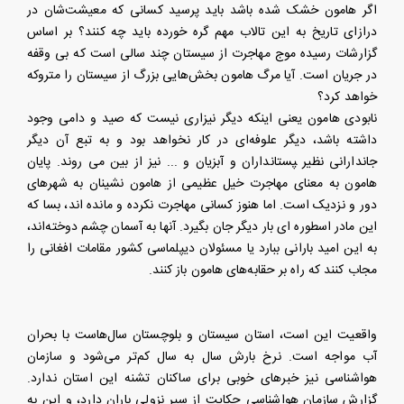
اگر هامون خشک شده باشد باید پرسید کسانی که معیشت‌شان در
درازای تاریخ به این تالاب مهم گره خورده باید چه کنند؟ بر اساس
گزارشات رسیده موج مهاجرت از سیستان چند سالی است که بی وقفه
در جریان است. آیا مرگ هامون بخش‌هایی بزرگ از سیستان را متروکه
خواهد کرد؟
نابودی هامون یعنی اینکه دیگر نیزاری نیست که صید و دامی وجود
داشته باشد، دیگر علوفه‌ای در کار نخواهد بود و به تبع آن دیگر
جاندارانی نظیر ‍پستانداران و آبزیان و ... نیز از بین می روند. پایان
هامون به معنای مهاجرت خیل عظیمی از هامون نشینان به شهرهای
دور و نزدیک است. اما هنوز کسانی مهاجرت نکرده و مانده اند، بسا که
این مادر اسطوره ای بار دیگر جان بگیرد. آنها به آسمان چشم دوخته‌اند،
به این امید بارانی ببارد یا مسئولان دیپلماسی کشور مقامات افغانی را
مجاب کنند که راه بر حقابه‌های هامون باز کنند.
واقعیت این است، استان سیستان و بلوچستان سال‌هاست با بحران
آب مواجه است. نرخ بارش سال به سال‌ کم‌تر می‌شود و سازمان
هواشناسی نیز خبرهای خوبی برای ساکنان تشنه این استان ندارد.
گزارش سازمان هواشناسی حکایت از سیر نزولی باران دارد، و این به