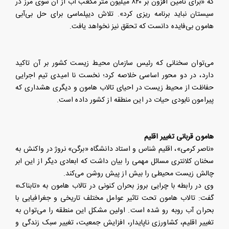
که «برای تامین افزون بر ۸۲۰ میلیون متر مکعب آب از آن سوی مرز در
سیستان نباید برنامه ریزی کرد». تلاش دیپلماسی برای حل بی‌آبی
هامون بی‌فایده دانست که تحقق نیز نخواهد یافت.
می‌توان سخنانی که رئیس سازمان محیط زیست کشور بر آن تاکید
دارد، در دو محور اساسی خلاصه کرد؛ نخست نا امیدی تیم اجرایی
حفاظت از محیط زیست در احیای تالاب هامون و دیگری هشداری که
پیرامون نابودی حیات در این منطقه از کشور داده است.
هامون قربانی تغییر اقلیم
«ناصر کرمی»، اقلیم شناس و استاد دانشگاه «برگن» نروژ در واکنش به
سخنان کلانتری مسائل مهمی را بیان داشت که ابعادی دیگر از این ابر
چالش زیست محیطی را بیش از پیش روشن می‌کند.
وی در رابطه با چرایی بروز بحران کنونی در تالاب هامون به «تابناک»
گفت: تالاب هامون تحت تاثیر عوامل مختلف تاریخی و جغرافیایی با
بحران آب روبه رو شده است. اولین مشکل این منطقه را می‌توان به
تغییر اقلیم، کشاورزی ناپایدار، افزایش جمعیت، تغییر سبک زندگی و