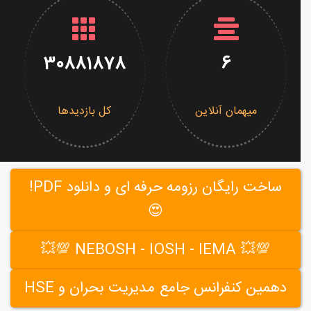
30881878
6
میهمان آنلاین
کل بازدیدها
ساخت رایگان رزومه حرفه ای و دانلود PDF!
😍
💯💥 NEBOSH - IOSH - IEMA 💯💥
دهمین کنفرانس جامع مدیریت بحران و HSE