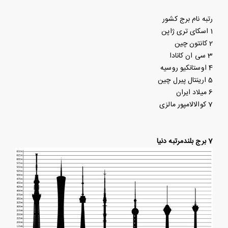
رتبه
نام برج
کشور
1
اسکای تری
ژاپن
2
کانتون
چین
3
سی ان
کانادا
4
اوستانکیو
روسیه
5
ارینتال پیرل
چین
6
میلاد
ایران
7
کوالالامپور
مالزی
7 برج بلندمرتبه دنیا