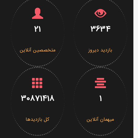
21
3634
بازدید دیروز
متخصصین آنلاین
30871418
1
میهمان آنلاین
کل بازدیدها