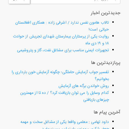
جدیدترین اخبار
تالاب هامون نفس ندارد / اشرفی زاده : همکاری افغانستان
حیاتی است!
روایت یکی از پرستاران بیمارستان شهدای تجریش از حوادث
۱۸ و ۱۹ دی ماه
تجهیزات ایمنی مناسب برای مشاغل نفت، گاز و پتروشیمی
پربازدیدترین ها
تفسیر جواب آزمایش حاملگی؛ چگونه آزمایش خون بارداری را
بخوانیم؟
روش خواندن برگه های آزمایش
کدام وسایل را می توان بازیافت کرد؟ / ده تا از مهمترین
چیزهای بازیافتی
آخرین پیام ها
داود تهامی
:
معلمی واقعا یکی از مشاغل سخت و مهمه
جعفر شکری
:
ممنون بابت این پست مفید