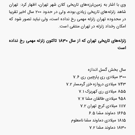
وی با اشار به زمین‌لرزه‌های تاریخی کلان شهر تهران، اظهار کرد: تهران
شاهد زلزله‌های تاریخی زیادی بوده، ولی در حدود 200 سال اخیر تقریبا
در محدوده تهران زلزله مهمی رخ نداده است، ولی نباید تصور شود که
امکان رخداد زلزله در تهران منتفی است.
زلزله‌های تاریخی تهران که از سال 1830 تاکنون زلزله مهمی رخ نداده
است
سال
بخش
گسل
اندازه
300 میلادی
ری
پارچین ری
7.6
743 میلادی
دروازه خزر
گرمسار
7.2
855 میلادی
ری
کهریزک
7.1
958 میلادی
طالقان
مشا
7.7
1117 میلادی
کرج
تهران
7.2
1665
دماوند
مشا
6.5
1815 میلادی
دماوند
مشا
نامعلوم
1830
دماوند
مشا
7.2