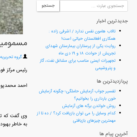
جستجو
جدیدترین اخبار
تالاب هامون نفس ندارد / اشرفی زاده :
همکاری افغانستان حیاتی است!
مسمومیت 5 نفر بر اثر آشیانه سازی پرنده در ل
روایت یکی از پرستاران بیمارستان شهدای
تجریش از حوادث ۱۸ و ۱۹ دی ماه
گروه تحریریه
تجهیزات ایمنی مناسب برای مشاغل نفت، گاز
و پتروشیمی
رئیس مرکز فوریت های پزشکی اورژانس 115 بابل
پربازدیدترین ها
احمد محمدپور افزود : اف
تفسیر جواب آزمایش حاملگی؛ چگونه آزمایش
خون بارداری را بخوانیم؟
روش خواندن برگه های آزمایش
کدام وسایل را می توان بازیافت کرد؟ / ده تا از
مهمترین چیزهای بازیافتی
به خاطر بهبود
آخرین پیام ها