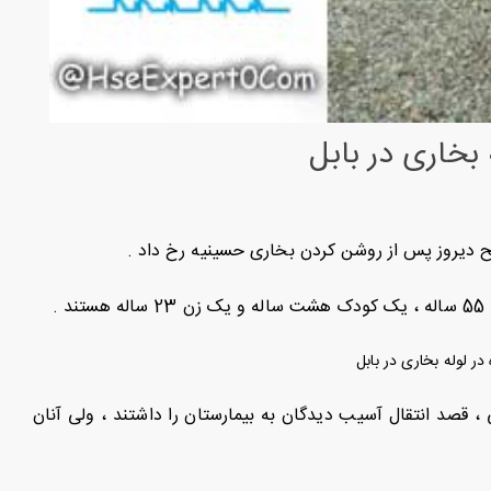
ز قبیل اکشژن تراپی ، قصد انتقال آسیب دیدگان به بیمارستان را داشتند ، ولی آنان