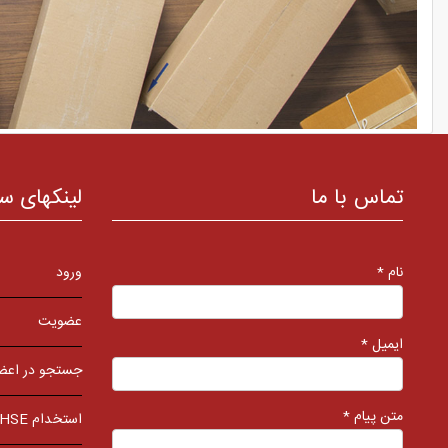
تماس با ما
لینکهای س
نام *
ورود
عضویت
ایمیل *
جستجو در اعض
متن پیام *
استخدام HSE