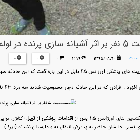
وله بخاری در بابل
0
0
 سایت
1395/08/10
1499
0
 در این باره گفت که این حادثه صبح دیروز پس از روشن کردن بخاری حسینیه رخ داد .
رادی که در این حادثه دچار مسمومیت شدند سه مرد 43 تا 55 ساله ، یک کودک هشت ساله و یک زن 23 ساله هستند .
وی گفت که تکنسین های اورژانس 115 پس از اقدامات پزشکی ا
ی نسبی حالشان حاضر به پذیرش انتقال به بیمارستان نشدند.(ایرنا)