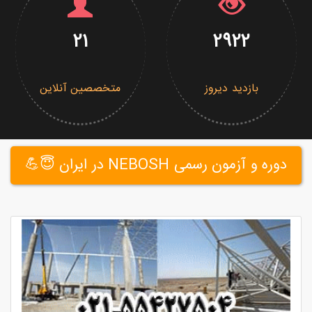
21
2922
بازدید دیروز
متخصصین آنلاین
دوره و آزمون رسمی NEBOSH در ایران 😇💪