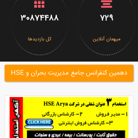
30874488
729
میهمان آنلاین
کل بازدیدها
دهمین کنفرانس جامع مدیریت بحران و HSE