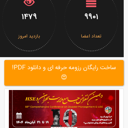
1479
9901
تعداد اعضا
بازدید امروز
ساخت رایگان رزومه حرفه ای و دانلود PDF!
😍