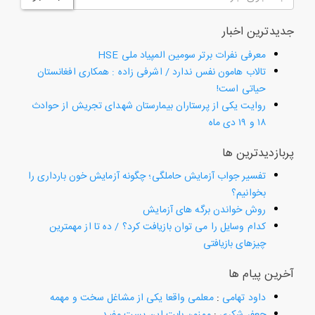
جدیدترین اخبار
معرفی نفرات برتر سومین المپیاد ملی HSE
تالاب هامون نفس ندارد / اشرفی زاده : همکاری افغانستان
حیاتی است!
روایت یکی از پرستاران بیمارستان شهدای تجریش از حوادث
۱۸ و ۱۹ دی ماه
پربازدیدترین ها
تفسیر جواب آزمایش حاملگی؛ چگونه آزمایش خون بارداری را
بخوانیم؟
روش خواندن برگه های آزمایش
کدام وسایل را می توان بازیافت کرد؟ / ده تا از مهمترین
چیزهای بازیافتی
آخرین پیام ها
داود تهامی
:
معلمی واقعا یکی از مشاغل سخت و مهمه
جعفر شکری
:
ممنون بابت این پست مفید