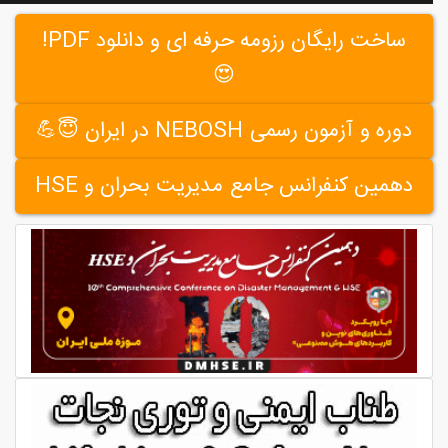
ساخت رایگان رزومه حرفه ای و دانلود PDF!
😍
دوره و آزمون رسمی NEBOSH در ایران 😇💪
دهمین کنفرانس جامع مدیریت بحران و HSE