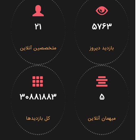
21
5763
بازدید دیروز
متخصصین آنلاین
30881883
5
میهمان آنلاین
کل بازدیدها