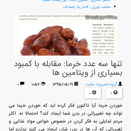
محمد نوری
:
#نه_به_تصادف
تنها سه عدد خرما: مقابله با کمبود
بسیاری از ویتامین ها
گروه تحریریه سایت
1395/05/19
1057
0
0
0
خوردن خرما آیا تاکنون فکر کرده اید که خوردن خرما می
تواند چه تغییراتی در بدن شما ایجاد کند؟ احتمالا نه. اکثر
مردم تمایلی به فکر کردن در خصوص خواص مواد غذایی و
تغییراتی که آن ها در بدن شان ایجاد می کنند ندارند.اما