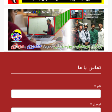
تماس با ما
نام *
ایمیل *