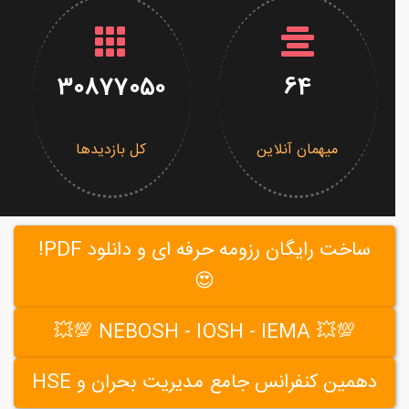
30877050
64
میهمان آنلاین
کل بازدیدها
ساخت رایگان رزومه حرفه ای و دانلود PDF!
😍
💯💥 NEBOSH - IOSH - IEMA 💯💥
دهمین کنفرانس جامع مدیریت بحران و HSE