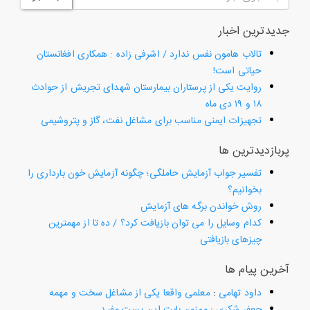
جدیدترین اخبار
تالاب هامون نفس ندارد / اشرفی زاده : همکاری افغانستان
حیاتی است!
روایت یکی از پرستاران بیمارستان شهدای تجریش از حوادث
۱۸ و ۱۹ دی ماه
تجهیزات ایمنی مناسب برای مشاغل نفت، گاز و پتروشیمی
پربازدیدترین ها
تفسیر جواب آزمایش حاملگی؛ چگونه آزمایش خون بارداری را
بخوانیم؟
روش خواندن برگه های آزمایش
کدام وسایل را می توان بازیافت کرد؟ / ده تا از مهمترین
چیزهای بازیافتی
آخرین پیام ها
داود تهامی
:
معلمی واقعا یکی از مشاغل سخت و مهمه
جعفر شکری
:
ممنون بابت این پست مفید