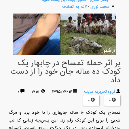
محمد نوری
:
#نه_به_تصادف
بر اثر حمله تمساح در چابهار یک
کودک ده ساله جان خود را از دست
داد
گروه تحریریه سایت
1395/04/12
1715
0
0
0
تمساح یک کودک ١٠ ساله چابهاری را با خود برد و مرگ
تلخی را برای این کودک رقم زد. این پسربچه زمانی که لب
رودخانه ایستاده بود، در یک حرکت سریع ازسوی تمساح