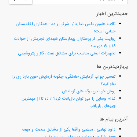
جدیدترین اخبار
تالاب هامون نفس ندارد / اشرفی زاده : همکاری افغانستان
حیاتی است!
روایت یکی از پرستاران بیمارستان شهدای تجریش از حوادث
۱۸ و ۱۹ دی ماه
تجهیزات ایمنی مناسب برای مشاغل نفت، گاز و پتروشیمی
پربازدیدترین ها
تفسیر جواب آزمایش حاملگی؛ چگونه آزمایش خون بارداری را
بخوانیم؟
روش خواندن برگه های آزمایش
کدام وسایل را می توان بازیافت کرد؟ / ده تا از مهمترین
چیزهای بازیافتی
آخرین پیام ها
داود تهامی
:
معلمی واقعا یکی از مشاغل سخت و مهمه
جعفر شکری
:
ممنون بابت این پست مفید