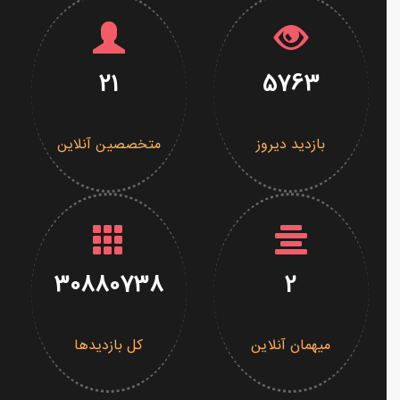
21
5763
بازدید دیروز
متخصصین آنلاین
30880738
2
میهمان آنلاین
کل بازدیدها