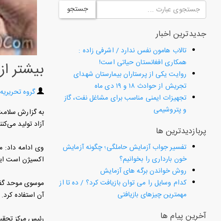
جستجو
جدیدترین اخبار
تالاب هامون نفس ندارد / اشرفی زاده :
همکاری افغانستان حیاتی است!
بیشتر از ۲۳ دقیقه در روز از موبایل استفاده نک
روایت یکی از پرستاران بیمارستان شهدای
تجریش از حوادث ۱۸ و ۱۹ دی ماه
گروه تحریریه
تجهیزات ایمنی مناسب برای مشاغل نفت، گاز
و پتروشیمی
به گزارش سلامت 
آزاد تولید می‌کنند. اشع
پربازدیدترین ها
تفسیر جواب آزمایش حاملگی؛ چگونه آزمایش
خون بارداری را بخوانیم؟
اکسیژن است ایجا
روش خواندن برگه های آزمایش
کدام وسایل را می توان بازیافت کرد؟ / ده تا از
موسوی موحد گفت:
مهمترین چیزهای بازیافتی
آن استفاده کرد.
آخرین پیام ها