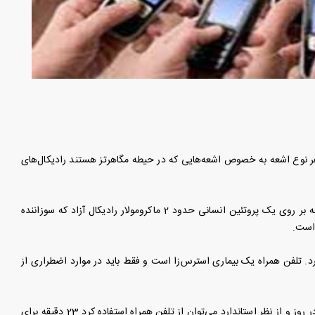
هر نوع اشعه به خصوص اشعه‌هایی که در حیطه مگاهرتز هستند رادیکال‌های
وی ادامه داد: ما در بررسی که انجام دادیم به این نتیجه رسیدیم با اندازه‌گیری به مدت 20 دقیقه بر روی یک پروتئین انسانی حدود 2 ماکرومولار رادیکال آزاد که سوزاننده
 است.
. تلفن همراه یک بیماری استرس‌زا است و فقط باید در موارد اضطراری از
رئیس مرکز تحقیقات بیوشیمی و بیوفیزیکی دانشگاه تهران تصریح کرد: بنابراین متوسط زمانی که در روز و از نظر استاندارد می‌توان از تلفن همراه استفاده کرد 23 دقیقه برای