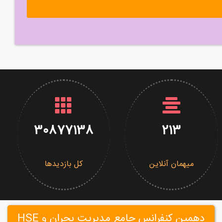
30877138
213
میهمان آنلاین
کل بازدیدها
دهمین کنفرانس جامع مدیریت بحران و HSE