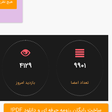
هیچ نظری
4129
9901
تعداد اعضا
بازدید امروز
ساخت رایگان رزومه حرفه ای و دانلود PDF!