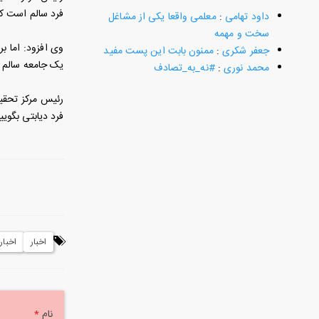
فرد سالم است که
داود تهامی
:
معلمی واقعا یکی از مشاغل
سخت و مهمه
جعفر شکری
:
ممنون بابت این پست مفید
یک جامعه سالم د
محمد نوری
:
#نه_به_تصادف
رئیس مرکز تحقیق
فرد دیابتی بگوییم بیش از 20 دقیقه نمی‌توانی با تلفن همراه صحبت کنی. بنابراین باید آگاهی و
اخبار
اخبار HSE
نام
*