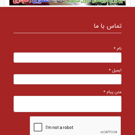
تماس با ما
نام *
ایمیل *
متن پیام *