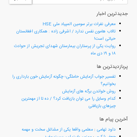
جدیدترین اخبار
معرفی نفرات برتر سومین المپیاد ملی HSE
تالاب هامون نفس ندارد / اشرفی زاده : همکاری افغانستان
حیاتی است!
روایت یکی از پرستاران بیمارستان شهدای تجریش از حوادث
۱۸ و ۱۹ دی ماه
پربازدیدترین ها
تفسیر جواب آزمایش حاملگی؛ چگونه آزمایش خون بارداری را
بخوانیم؟
روش خواندن برگه های آزمایش
کدام وسایل را می توان بازیافت کرد؟ / ده تا از مهمترین
چیزهای بازیافتی
آخرین پیام ها
داود تهامی
:
معلمی واقعا یکی از مشاغل سخت و مهمه
جعفر شکری
:
ممنون بابت این پست مفید