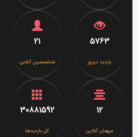
21
5763
بازدید دیروز
متخصصین آنلاین
30881592
12
میهمان آنلاین
کل بازدیدها