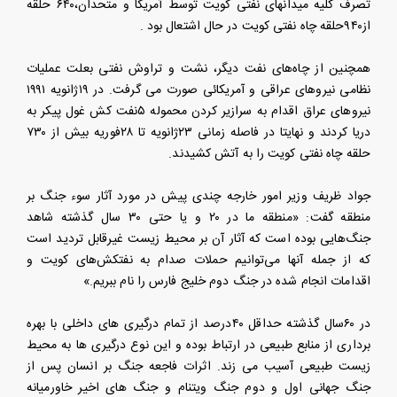
تصرف کلیه میدانهای نفتی کویت توسط آمریکا و متحدان،۶۴۰ حلقه
از۹۴۰حلقه چاه نفتی کویت در حال اشتعال بود .
همچنین از چاه‌های نفت دیگر، نشت و تراوش نفتی بعلت عملیات
نظامی نیروهای عراقی و آمریکائی صورت می گرفت. در ۱۹ژانویه ۱۹۹۱
نیروهای عراق اقدام به سرازیر کردن محموله ۵نفت کش غول پیکر به
دریا کردند و نهایتا در فاصله زمانی ۲۳ژانویه تا ۲۸فوریه بیش از ۷۳۰
حلقه چاه نفتی کویت را به آتش کشیدند.
جواد ظریف وزیر امور خارجه چندی پیش در مورد آثار سوء جنگ بر
منطقه گفت: «منطقه ما در ۲۰ و یا حتی ۳۰ سال گذشته شاهد
جنگ‌هایی بوده است که آثار آن بر محیط زیست غیرقابل تردید است
که از جمله آنها می‌توانیم حملات صدام به نفتکش‌های کویت و
اقدامات انجام شده در جنگ دوم خلیج فارس را نام ببریم.»
در ۶۰سال گذشته حداقل ۴۰درصد از تمام درگیری های داخلی با بهره
برداری از منابع طبیعی در ارتباط بوده و این نوع درگیری ها به محیط
زیست طبیعی آسیب می زند. اثرات فاجعه جنگ بر انسان پس از
جنگ جهانی اول و دوم جنگ ویتنام و جنگ های اخیر خاورمیانه