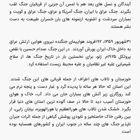
آیندگان و نسل های بعد هم با لمس آن جزیی از قربانیان جنگ لقب
بگیرند. جنگ عراق با ایران، جنگ آمریکا و عراق، جنگ عراق و کویت و
بمباران سردشت و اشنویه ازنمونه های بارز خسران طبیعت به دست
بشر هستند.
۳۱شهریور ۱۳۵۹، ۱۹۲فروند هواپیمای جنگنده نیروی هوایی ارتش عراق
به داخل خاک ایران یورش آوردند. در این جنگ صدام حسین با نقض
پروتکل ۱۹۲۵م. ژنو، برای نخستین بار در تاریخ جنگ ها، از سلاح
شیمیایی علیه غیر نظامیان و علیه محیط زیست استفاده کرد.
خوزستان و تالاب های اطراف از جمله قربانی های این جنگ شدند.
این استان که حالا هر ساله با پدیده گرد و غبار دست و پنجه نرم می
کند روزگاری زیر آتش های بمباران جان می داد. آب، خاک و هوای
خوزستان آسیب دید تا حالا در صف آلوده ترین استان های دنیا قرار
بگیرد. خشک شدن تالاب های هورالعظیم یا هورالهویزه، بیابان زایی، از
بین رفتن خاک حاصلخیز و نابودی پوشش گیاهی از جمله اثرات جبران
ناپذیر جنگ های چند ساله در جنوب ایران و کشورهای همسایه بوده
است.