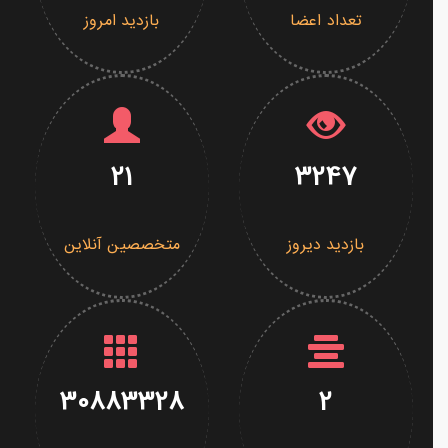
تعداد اعضا
بازدید امروز
21
3247
بازدید دیروز
متخصصین آنلاین
30883328
2