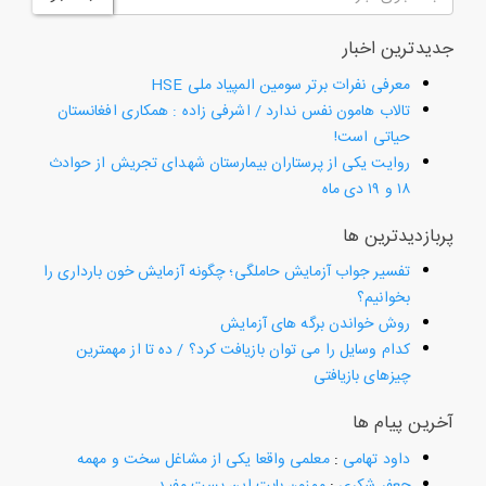
جدیدترین اخبار
معرفی نفرات برتر سومین المپیاد ملی HSE
تالاب هامون نفس ندارد / اشرفی زاده : همکاری افغانستان
حیاتی است!
روایت یکی از پرستاران بیمارستان شهدای تجریش از حوادث
۱۸ و ۱۹ دی ماه
پربازدیدترین ها
تفسیر جواب آزمایش حاملگی؛ چگونه آزمایش خون بارداری را
بخوانیم؟
روش خواندن برگه های آزمایش
کدام وسایل را می توان بازیافت کرد؟ / ده تا از مهمترین
چیزهای بازیافتی
آخرین پیام ها
داود تهامی
:
معلمی واقعا یکی از مشاغل سخت و مهمه
جعفر شکری
:
ممنون بابت این پست مفید