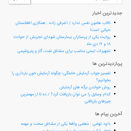
جدیدترین اخبار
تالاب هامون نفس ندارد / اشرفی زاده : همکاری افغانستان
حیاتی است!
روایت یکی از پرستاران بیمارستان شهدای تجریش از حوادث
۱۸ و ۱۹ دی ماه
تجهیزات ایمنی مناسب برای مشاغل نفت، گاز و پتروشیمی
پربازدیدترین ها
تفسیر جواب آزمایش حاملگی؛ چگونه آزمایش خون بارداری را
بخوانیم؟
روش خواندن برگه های آزمایش
کدام وسایل را می توان بازیافت کرد؟ / ده تا از مهمترین
چیزهای بازیافتی
آخرین پیام ها
داود تهامی
:
معلمی واقعا یکی از مشاغل سخت و مهمه
جعفر شکری
:
ممنون بابت این پست مفید