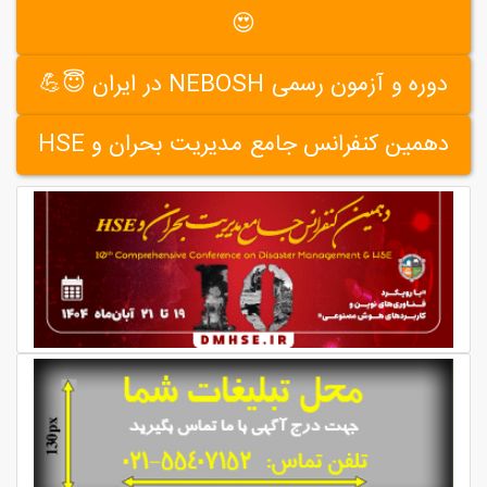
😍
دوره و آزمون رسمی NEBOSH در ایران 😇💪
دهمین کنفرانس جامع مدیریت بحران و HSE