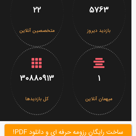
22
5763
بازدید دیروز
متخصصین آنلاین
30880913
1
میهمان آنلاین
کل بازدیدها
ساخت رایگان رزومه حرفه ای و دانلود PDF!