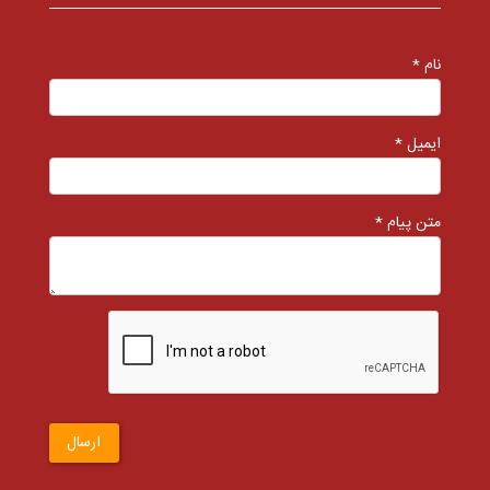
نام *
ایمیل *
متن پیام *
ارسال