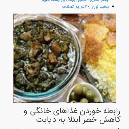
محمد نوری
:
#نه_به_تصادف
رابطه خوردن غذاهای خانگی و
کاهش خطر ابتلا به دیابت