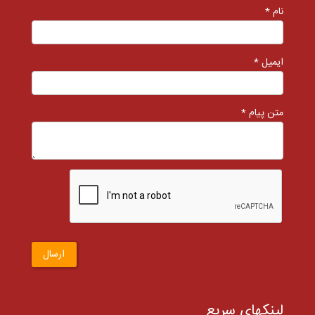
نام *
ایمیل *
متن پیام *
ارسال
لینکهای سریع