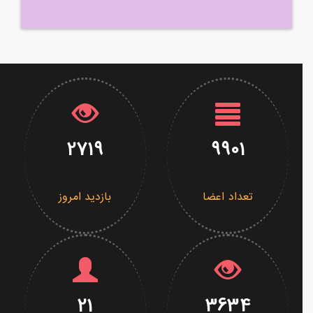
2719
9901
تعداد اعضا
بازدید امروز
21
3634