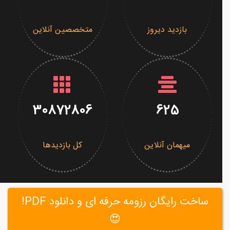
بازدید دیروز
متخصصین آنلاین
30872806
625
میهمان آنلاین
کل بازدیدها
ساخت رایگان رزومه حرفه ای و دانلود PDF!
😍