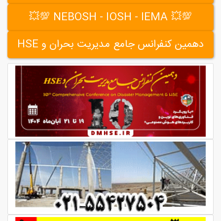
💯💥 NEBOSH - IOSH - IEMA 💯💥
دهمین کنفرانس جامع مدیریت بحران و HSE