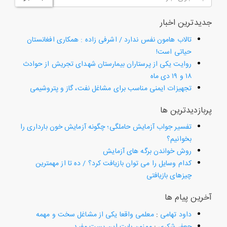
جدیدترین اخبار
تالاب هامون نفس ندارد / اشرفی زاده : همکاری افغانستان
حیاتی است!
روایت یکی از پرستاران بیمارستان شهدای تجریش از حوادث
۱۸ و ۱۹ دی ماه
تجهیزات ایمنی مناسب برای مشاغل نفت، گاز و پتروشیمی
پربازدیدترین ها
تفسیر جواب آزمایش حاملگی؛ چگونه آزمایش خون بارداری را
بخوانیم؟
روش خواندن برگه های آزمایش
کدام وسایل را می توان بازیافت کرد؟ / ده تا از مهمترین
چیزهای بازیافتی
آخرین پیام ها
داود تهامی
:
معلمی واقعا یکی از مشاغل سخت و مهمه
جعفر شکری
:
ممنون بابت این پست مفید