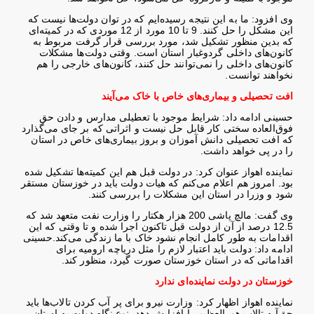
وی افزود: ما به این نتیجه رسیده‌ایم که در توان دولت‌ها نیست که
این مشکل را حل کنند. 9 تا 10 مورد از 12 موردی که در کمیته‌ای
که بدین منظور تشکیل شد، مورد بررسی قرار گرفت مربوط به
کانون‌های داخلی گردوغبار استان است. وقتی دولت‌ها مشکلات
کانون‌های داخلی را نمی‌توانند حل کنند، کانون‌های خارجی را هم
نخواهند توانست
.
افت تحصیلی و بیماری‌های خاص با خاک می‌آیند
حسینی ادامه داد: شرایط موجود با تعطیلی مدارس و دادن حق
فوق‌العاده سختی کار قابل حل نیست و اثراتی که بر جای می‌گذارد
که افت تحصیلی دانش آموزان و بروز بیماری‌های خاص در استان
را در پی خواهد داشت
.
نماینده اهواز عنوان کرد: در دولت قبل هم این کمیته‌ها تشکیل شده
بود. امروز هم اعلام می‌کنم که هیات دولت باید در خوزستان مستقر
شود و وزرا در استان این مشکلات را بررسی کنند
.
وی گفت: مالچ پاشی 200 هزار هکتار را وزارت نفت متعهد شد که
12.5 درصد از آن از دولت قبل تاکنون اجرا شده و تا وقتی که این
اقدامات به طور کامل انجام نشود خاک با ما زندگی می‌کند
.
حسینی
ادامه داد: دولت باید اعتبار لازم را مثل دریاچه ارومیه برای
اقداماتی که در استان خوزستان صورت گیرد، منظور کند
.
خوزستان در دولت نماینده‌ای ندارد
نماینده اهواز اظهار کرد: وزارت نیرو برای پر آب کردن تالاب‌ها باید
حق‌آبه تالاب هورالعظیم را افزایش دهد. نوع نگاه دولت به استان