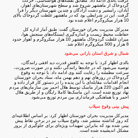
گرفت
.
بالدی ادامه داد: مطابق نقشه‌های هواشناسی، حرکت
گردوخاک از ماهشهر شروع شد و سطح شهرستان‌های اهواز،
آبادان، رامشیر و دشت آزادگان و چندین شهرستان دیگر را فرا
گرفت. این در شرایطی بود که در ماهشهر غلظت گردوخاک بالای
10 هزار میکروگرم اعلام شده بود
.
مدیرکل مدیریت بحران خوزستان گفت: طبق آمار اداره کل
حفاظت محیط زیست و اندازه‌گیری ایستگاه‌های سنجش هوا،
میزان غلظت گردوخاک ماهشهر 10 هزار میکروگرم و اهواز حدود
8 هزار و 500 میکروگرم اعلام شد
.
شمال و شرق استان بارانی می‌شود
بالدی اظهار کرد: با توجه به کاهش قدرت دید افقی رانندگان،
توصیه می‌شود که در جاده‌ها رانندگی نکنند و در صورت ضرورت،
سرعت مطمئنه را رعایت کنند
.
وی ادامه داد: با توجه به وقوع
گردوخاک در روزهای نهم و دهم بهمن ماه، ستاد بحران خوزستان
انجام اقدامات مقابله‌ای با این پدیده را در دستور کار قرار داده و
هم اکنون 220 هزار ماسک توسط هلال احمر بین سازمان‌های مردم
نهاد توزیع شده است. این ماسک‌ها کاملا رایگان و از طریق هلال
احمر و با هماهنگی فرمانداری بین مردم توزیع می‌شود
.
پیش بینی وقوع سیلاب
مدیرکل مدیریت بحران خوزستان اظهار کرد: بر اساس اطلاعیه‌ای
که روز گذاشته منتشر شد، وقوع سیلاب نیز در برخی نقاط پیش
بینی شده بود که بنابراین تمهیدات ویژه‌ای برای جلوگیری از بروز
مشکل اندیشیده شده است
.