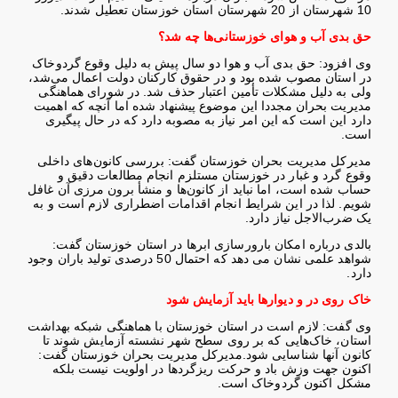
10 شهرستان از 20 شهرستان استان خوزستان تعطیل شدند
.
حق بدی آب و هوای خوزستانی‌ها چه شد؟
وی افزود: حق بدی آب و هوا دو سال پیش به دلیل وقوع گردوخاک
در استان مصوب شده بود و در حقوق کارکنان دولت اعمال می‌شد،
ولی به دلیل مشکلات تأمین اعتبار حذف شد. در شورای هماهنگی
مدیریت بحران مجددا این موضوع پیشنهاد شده اما آنچه که اهمیت
دارد این است که این امر نیاز به مصوبه دارد که در حال پیگیری
است
.
مدیرکل مدیریت بحران خوزستان گفت: بررسی کانون‌های داخلی
وقوع گرد و غبار در خوزستان مستلزم انجام مطالعات دقیق و
حساب شده است، اما نباید از کانون‌ها و منشأ برون مرزی آن غافل
شویم. لذا در این شرایط انجام اقدامات اضطراری لازم است و به
یک ضرب‌الاجل نیاز دارد
.
بالدی درباره امکان بارورسازی ابرها در استان خوزستان گفت:
شواهد علمی نشان می دهد که احتمال 50 درصدی تولید باران وجود
دارد
.
خاک روی در و دیوارها باید آزمایش شود
وی گفت: لازم است در استان خوزستان با هماهنگی شبکه بهداشت
استان، خاک‌هایی که بر روی سطح شهر نشسته آزمایش شوند تا
کانون آنها شناسایی شود
.
مدیرکل مدیریت بحران خوزستان گفت:
اکنون جهت وزش باد و حرکت ریزگردها در اولویت نیست بلکه
مشکل اکنون گردوخاک است
.