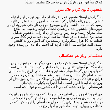
که لازمه این امر، بارش باران به حد 25 میلیمتر است
.
ماهشهر، کانون گرد و خاک دیروز
به گزارش ایسنا؛ منصور قمر، فرماندار ماهشهر نیز در این ارتباط
تلفنی با این برنامه اظهار کرد: شدت باد امروز به 15 متر بر ثانیه
رسید که سابقه نداشت و این موضوع موجب ناراحتی شهروندان در
شهرستان ماهشهر شد. در همان لحظات اولیه وضعیت به اطلاع
ستاد بحران رسید و مدارس و پس از آن ادارات ماهشهر تعطیل
شدند
.
وی ادامه داد: در همان ساعت اولیه، دید به زیر 200 متر و
غلظت به 10 هزار میکروگرم رسیده بود که اکنون رو به کاهش
است. البته هواشناسی اعلام کرده که احتمال ادامه این پدیده وجود
دارد
.
خشکسالی و باز هم خشکسالی
به گزارش ایسنا؛ سید شکرخدا موسوی، دیگر نماینده اهواز نیز در
ادامه گفت‌وگوهای تلفنی این برنامه اظهار کرد: 8 تا 10 سال است
که با پدیده ریزگردها مواجه هستیم و علت اصلی آن نیز خشکسالی
است. تمام کارشناسان معتقد بودند عمده منشأ این گردوخاک در
عراق و تنها 20 درصد از منشا این گردوخاک در استان خوزستان از
ورودی چذابه تا اهواز است، اما اخیرا به یکباره با پدیده‌ای
غیرمنتظره مواجه شدیم که در داخل کشور به وجود آمده است
.
وی افزود: امروز این اتفاق جدید رخ داد که جهت باد با وجود این‌که
از جنوب شرق به غرب بوده اما موجب برخاستن گردوخاک شدید
در منطقه شد و به عبارتی یک بحران منطقه‌ای را ایجاد کرد که در
حدفاصل بهبهان، دیلم، ماهشهر و اهواز رخ داد
.