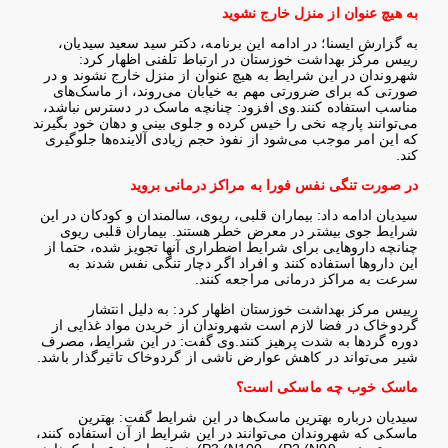
به هیچ عنوان از منزل خارج نشوید
به گزارش ایسنا؛ در ادامه این برنامه، دکتر سید سعید سیدیان،
رییس مرکز بهداشت خوزستان در ارتباط تلفنی اظهار کرد:
شهروندان در این شرایط به هیچ عنوان از منزل خارج نشوند و در
صورتی که برای ضرورتی مهم به خیابان می‌روند، از ماسک‌های
مناسب استفاده کنند
.
وی افزود: چنانچه ماسک در دسترس نباشد،
می‌توانند پارچه نخی را خیس کرده و جلوی بینی و دهان خود بگیرند
که این امر موجب می‌شود از نفوذ حجم زیادی آلاینده‌ها جلوگیری
کند
.
در صورت تنگی نفس فورا به مراکز درمانی بروید
سیدیان ادامه داد: بیماران قلبی، ریوی، سالمندان و کودکان در این
شرایط جوی بیشتر در معرض خطر هستند. بیماران قلبی ریوی
چنانچه داروهایی برای شرایط اضطراری آنها تجویز شده، حتما از
این داروها استفاده کنند و افراد اگر دچار تنگی نفس شدند به
سرعت به مراکز درمانی مراجعه کنند
.
رییس مرکز بهداشت خوزستان اظهار کرد: به دلیل انتشار
گردوخاک در فضا لازم است شهروندان از خریدن مواد غذایی از
دوره گردها به شدت پرهیز کنند
.
وی گفت: در این شرایط، مصرف
شیر
می‌تواند در کاهش عوارض ناشی از گردوخاک تاثیرگذار باشد
.
ماسک خوب چه ماسکی است؟
سیدیان درباره بهترین ماسک‌ها در این شرایط گفت: بهترین
ماسکی که شهروندان می‌توانند در این شرایط از آن استفاده کنند،