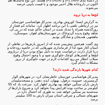
در دسته بندی
(P2 (N99
و
(P3 (N100
هستند. این نوع ماسک‌ها هم
اکنون در داروخانه هلال احمر موجود و با قیمت پایینی عرضه
می‌شوند
.
لنج‌ها به دریا نروند
به گزارش ایسنا؛ کوروش بهادری، مدیرکل هواشناسی خوزستان
نیز در ارتباطی تلفنی با این برنامه اظهار کرد: سامانه کم فشار از
روزگذشته همراه با تندباد شدید در استان حاکم شده که در پی آن،
شاهد وقوع پدیده گردوخاک در شهرستان‌های اهواز، سوسنگرد،
ماهشهر، هندیجان و شادگان بودیم
.
وی گفت: هم‌چنین پیش‌بینی شده که از امروز بارش‌ها در نقاطی از
استان آغاز شود لذا از فرمانداری شهرهایی که در حاشیه رودخانه و
دریا قرار دارند، درخواست شده به دلیل مواج بودن دریا از دریاروی
لنج‌ها و کشتی‌های کوچک جلوگیری شود و با وجود احتمال وقوع
سیلاب انتظار می‌رود اقدامات لازم در جهت جلوگیری از بروز
مشکلات انجام گیرد
.
کدام شهرها بارندگی شدید دارند؟
مدیرکل هواشناسی خوزستان خاطرنشان کرد: در شهرهای الوار
گرمسیری، حسینیه، دزفول، بهبهان، ایذه، دهدز، و مسجدسلیمان
بارش باران سنگین خواهد بود
.
بهادری اظهار کرد: سرعت باد که 55
کیلومتر بر ساعت بوده افزایش پیدا نخواهد کرد و شروع باران‌ها از
سه‌شنبه نیز سنگین خواهد شد، به طوری که احتمال دارد در
شهرهای شمالی و شرقی استان میزان بارش به 100 میلیمتر
برسد
.