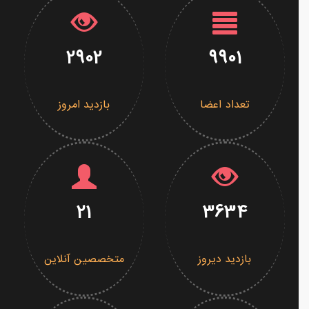
2902
9901
تعداد اعضا
بازدید امروز
21
3634
بازدید دیروز
متخصصین آنلاین