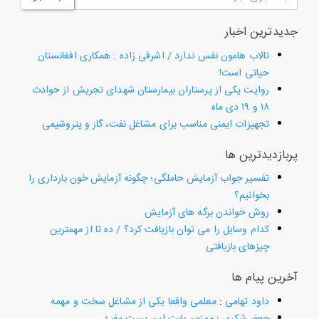
جدیدترین اخبار
تالاب هامون نفس ندارد / اشرفی زاده : همکاری افغانستان
حیاتی است!
روایت یکی از پرستاران بیمارستان شهدای تجریش از حوادث
۱۸ و ۱۹ دی ماه
تجهیزات ایمنی مناسب برای مشاغل نفت، گاز و پتروشیمی
پربازدیدترین ها
تفسیر جواب آزمایش حاملگی؛ چگونه آزمایش خون بارداری را
بخوانیم؟
روش خواندن برگه های آزمایش
کدام وسایل را می توان بازیافت کرد؟ / ده تا از مهمترین
چیزهای بازیافتی
آخرین پیام ها
داود تهامی
:
معلمی واقعا یکی از مشاغل سخت و مهمه
جعفر شکری
:
ممنون بابت این پست مفید