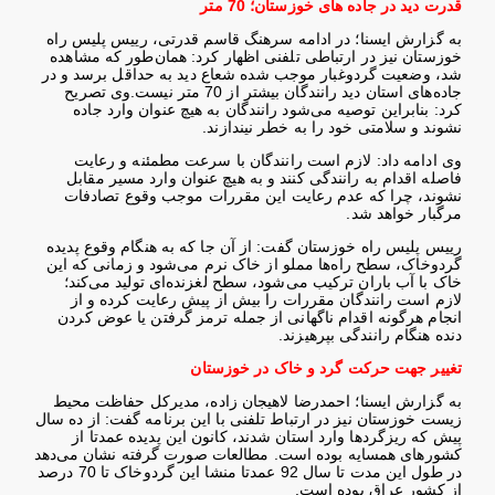
قدرت دید در جاده های خوزستان؛ 70 متر
به گزارش ایسنا؛ در ادامه سرهنگ قاسم قدرتی، رییس پلیس راه
خوزستان نیز در ارتباطی تلفنی اظهار کرد: همان‌طور که مشاهده
شد، وضعیت گردوغبار موجب شده شعاع دید به حداقل برسد و در
جاده‌های استان دید رانندگان بیشتر از 70 متر نیست
.
وی تصریح
کرد: بنابراین توصیه می‌شود رانندگان به هیچ عنوان وارد جاده
نشوند و سلامتی خود را به خطر نیندازند
.
وی ادامه داد: لازم است رانندگان با سرعت مطمئنه و رعایت
فاصله اقدام به رانندگی کنند و به هیچ عنوان وارد مسیر مقابل
نشوند، چرا که عدم رعایت این مقررات موجب وقوع تصادفات
مرگبار خواهد شد
.
رییس پلیس راه خوزستان گفت: از آن جا که به هنگام وقوع پدیده
گردوخاک، سطح راه‌ها مملو از خاک نرم می‌شود و زمانی که این
خاک با آب باران ترکیب می‌شود، سطح لغزنده‌ای تولید می‌کند؛
لازم است رانندگان مقررات را بیش از پیش رعایت کرده و از
انجام هرگونه اقدام ناگهانی از جمله ترمز گرفتن یا عوض کردن
دنده هنگام رانندگی بپرهیزند
.
تغییر جهت حرکت گرد و خاک در خوزستان
به گزارش ایسنا؛ احمدرضا لاهیجان زاده، مدیرکل حفاظت محیط
زیست خوزستان نیز در ارتباط تلفنی با این برنامه گفت: از ده سال
پیش که ریزگردها وارد استان شدند، کانون این پدیده عمدتا از
کشورهای همسایه بوده است. مطالعات صورت گرفته نشان می‌دهد
در طول این مدت تا سال 92 عمدتا منشا این گردوخاک تا 70 درصد
از کشور عراق بوده است
.