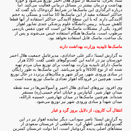
ستاد بحران، ماسک‌ها از سوی هلال احمر توزیع می‌شود و حوزه
بهداشت و درمان بیشتر در مسائل درمانی فعالیت می‌کنند. اما
درباره اثرگذاری این ماسک‌ها در شرایط گردوخاک باید گفت که
حداکثر استفاده مفید از این ماسک‌ها 10 ساعت و بستگی به حجم
آلایندگی دارند که با این سطح آلایندگی حداکثر استفاده از آنها قطعا
کاهش می‌یابد
.
رییس دانشگاه علوم پزشکی جندی شاپور اهواز
افزود: یکی از مشکلات ماسک‌ها این است که چون تنفس بازدمی
مرطوب است، ماسک‌ها هنگام استفاده خیس می‌شوند و پس از
یک ساعت، ماسک قابل استفاده نخواهد بود
.
ماسک‌ها تاییدیه وزارت بهداشت دارند
به گزارش ایسنا؛ دکتر علی خدادادی، مدیرعامل جمعیت هلال احمر
خوزستان نیز در ادامه این گفت‌وگوهای تلفنی گفت: 220 هزار
ماسک دارای تاییدیه وزارت بهداشت برای توزیع میان مردم تهیه
شده که از نوع
N100
و نانو می‌باشد. این ماسک‌ها به طور رایگان
در مبادی ورودی شهر، مرکز شهر و مکان‌های پرتردد در حال توزیع
است. هم‌چنین در فرودگاه اهواز تعدادی ماسک توزیع شده است
.
وی افزود: نیروهای امدادی هلال احمر و آمبولانس‌ها در سه نقطه
میدان چهار شیر، کیانپارس و خیابان امام خمینی(ره) مستقر
شده‌اند. هم‌چنین ماسک‌ها در میدان چهارشیر، حسینیه ثارالله،
میدان شهدا و مبادی ورودی شهر نیز توزیع می‌شود
.
انتقال آب کارون، از دلایل بروز گرد و غبار
به گزارش ایسنا؛ ناصر سودانی، دیگر نماینده اهواز نیز در این
گفت‌وگوی تلفنی اظهار کرد: مناطقی از عربستان سعودی از
منشأهای اصلی پدیده گردوغبار است، اما دولت عربستان کمترین