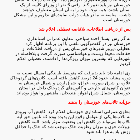
خوزستان نیز باید تغییر کند. وقتی 6 نفر از وزرای کابینه از یک
استان باشند، همه توجه خود را به آن استان معطوف خواهند
داشت. متاسفانه ما در هیات دولت نماینده‌ای نداریم و این مشکل
خوزستان است
.
پس از دریافت اطلاعات، بلافاصه تعطیلی اعلام شد
به گزارش ایسنا؛ احمد سیاحی، معاون عمرانی استانداری
خوزستان نیز در گفت‌وگویی تلفنی با این برنامه اظهار کرد:
تعطیلی دیروز شهرهای خوزستان پس از دریافت اطلاعات از
حفاظت محیط زیست و هواشناسی صورت گرفت و بلافاصله در
شهرهایی که بیشترین میزان ریزگردها را داشتند، تعطیلی اعلام
کردیم
.
وی ادامه داد: باید پذیرفت که متوسط بارندگی امسال نسبت به
دوره مشابه حدود 24 درصد کاهش یافته است. کانون‌های گردوخاک
علاوه بر شرق سوریه، عراق، شرق اردن و شمال عربستان به
عنوان کانون‌های خارجی و کانون‌های گردوخاک داخل در استان
خوزستان، شمال شرق اهواز، هندیجان، ماهشهر و اهواز بوده‌اند
.
حق‌آبه تالاب‌های خوزستان را بدهند
معاون عمرانی استانداری خوزستان اعلام کرد: کاهش آب ورودی
به تالاب‌ها یکی از عوامل وقوع این پدیده بوده که تامین حق آبه
تالاب‌ها می‌تواند در کاهش این وضعیت موثر باشد. البته کاهش
نزولات جوی و میزان رطوبت خاک موجب شد که خاک با حداقل
وزش باد به هوا بلند شود
.