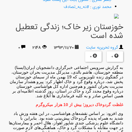
محمد نوری
:
#نه_به_تصادف
خوزستان زیر خاک؛ زندگی تعطیل
شده است
گروه تحریریه سایت
1393/11/20
2148
0
0
0
به گزارش سرویس اجتماعی خبرگزاری دانشجویان ایران(ایسنا)
منطقه خوزستان، هاشم بالدی، مدیرکل مدیریت بحران خوزستان،
در گفتگوی زنده تلویزیونی که 19 بهمن ماه از سیمای خوزستان
پخش شد، درباره وقوع گرد و خاک اظهار کرد: پیرو هشدار سازمان
مدیریت بحران کشور و هم‌چنین اداره کل هواشناسی خوزستان
درباره وقوع مجدد گرد و خاک در استان، روز گذشته اعلامیه‌ای بر
همین اساس صادر و به کلیه فرمانداری ها ابلاغ شد
.
غلظت گردوخاک دیروز؛ بیش از 10 هزار میکروگرم
وی افزود: بر اساس نقشه‌های هواشناسی، در این هفته وزش باد
شدید به همراه پدیده گردوخاک پیش‌بینی شده بود. بنابراین با
دانشگاه علوم پزشکی جندی شاپور اهواز، هلال احمر و بیمارستان‌ها
در جهت مقابله با مشکلات گرد و خاک، هماهنگی‌های لازم صورت