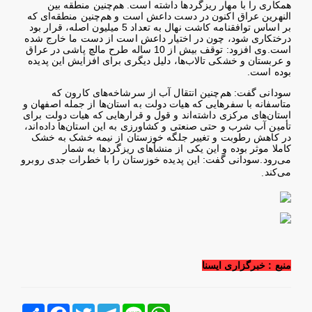
همکاری را با مهار ریزگردها داشته است. هم‌چنین منطقه بین
النهرین عراق اکنون در دست داعش است و هم‌چنین منطقه‌ای که
بر اساس توافقنامه کاشت نهال به تعداد 5 میلیون اصله، قرار بود
درختکاری شود، چون در اختیار داعش است از دست ما خارج شده
است
.
وی افزود: توقف بیش از 10 ساله طرح مالچ پاشی در عراق
و عربستان و خشکی تالاب‌ها، دلیل دیگری برای افزایش این پدیده
بوده است
.
سودانی گفت: هم‌چنین انتقال آب از سرشاخه‌های کارون که
متاسفانه با سفرهایی که هیات دولت به استان‌ها از جمله اصفهان و
استان‌های مرکزی داشته‌اند و قول و قرارهایی که هیات دولت برای
تأمین آب شرب و حتی صنعتی و کشاورزی به این استان‌ها داده‌اند،
در کاهش رطوبت و تغییر جلگه خوزستان از نیمه خشک به خشک
کاملا موثر بوده و این یکی از منشأهای ریزگردها به شمار
می‌رود
.
سودانی گفت: این پدیده خوزستان را با خطرات جدی روبرو
.
می‌کند
منبع : خبرگزاری ایسنا
Line
WhatsApp
Telegram
Twitter
Facebook
اشتراک