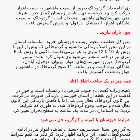
وی ادامه داد: گردوخاک دیروز از سمت ماهشهر به سمت اهواز
حرکت کرد و با توجه به جهت باد در زمستان که از جنوب شرق
یعنی شهرستان‌های ماهشهر، هندیجان است؛ گردوخاک به سمت
شادگان، اهواز، اندیمشک، دزفول، و شوش گسترش یافت
.
چون باران نبارید
...
مدیرکل حفاظت محیط زیست خوزستان افزود: متاسفانه امسال
در این محور اصلا بارندگی نداشتیم و گردوخاکی که پیش از این با
وزش باد 10 تا 12 متری به هوا برمی‌خاست، اکنون با وزش باد 5
متری نیز در فضا منتشر می‌شود
.
وی عنوان کرد: عمده مسیر
گردوخاک دیروز شهرستان‌های اهواز، بهبهان، دزفول، آبادان،
شادگان، بوده است و در ساعت 11 صبح گردوخاک در ماهشهر و
اهواز به شدت گسترش یافت
.
همه چیز در یک ساعت اتفاق افتاد
لاهیجان‌زاده گفت: باد جنوب شرقی باد زمستانه است و چون در
گذشته در این نقطه از استان خوزستان بارندگی صورت می‌گرفت،
این کانون گردوخاک فعال نمی‌شد، اما با کاهش بارندگی این کانون
فعال شده و موجب وقوع گردوخاک شد، به طوری که شرایط
نزدیک به استاندارد، در مدت یک ساعت به سطح بحران تغییر کرد
.
شرایط خوزستان با کمیته و کارگروه حل نمی‌شود
به گزارش ایسنا؛ سیدشریف حسینی، نماینده اهواز نیز در ادامه
گفت‌وگوهای تلفنی این برنامه اظهار کرد: اگر فکر می‌کنیم شرایط
موجود با کمیته و کارگروه حل می‌شود، حل نخواهد شد
.