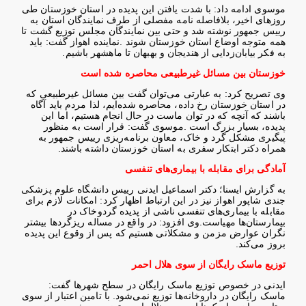
موسوی ادامه داد: با شدت یافتن این پدیده در استان خوزستان طی
روزهای اخیر، بلافاصله نامه مفصلی از طرف نمایندگان استان به
رییس جمهور نوشته شد و حتی بین نمایندگان مجلس توزیع گشت تا
همه متوجه اوضاع استان خوزستان شوند
.
نماینده اهواز گفت: باید
به فکر بیابان‌زدایی از هندیجان و بهبهان تا ماهشهر باشیم
.
خوزستان بین مسائل غیرطبیعی محاصره شده است
وی تصریح کرد: به عبارتی می‌توان گفت بین مسائل غیرطبیعی که
در استان خوزستان رخ داده، محاصره شده‌ایم، لذا مردم باید آگاه
باشند که آنچه که در توان ماست در حال انجام هستیم، اما این
پدیده، بسیار بزرگ است
.
موسوی گفت: قرار است به منظور
پیگیری مشکل گرد و خاک، معاون برنامه‌ریزی رییس جمهور به
همراه دکتر ابتکار سفری به استان خوزستان داشته باشند
.
آمادگی برای مقابله با بیماری‌های تنفسی
به گزارش ایسنا؛ دکتر اسماعیل ایدنی رییس دانشگاه علوم پزشکی
جندی شاپور اهواز نیز در این ارتباط اظهار کرد: امکانات لازم برای
مقابله با بیماری‌های تنفسی ناشی از پدیده گردوخاک در
بیمارستان‌ها مهیاست
.
وی افزود: در واقع در مساله ریزگردها بیشتر
نگران عوارض مزمن و مشکلاتی هستیم که پس از وقوع این پدیده
بروز می‌کند
.
توزیع ماسک رایگان از سوی هلال احمر
ایدنی در خصوص توزیع ماسک رایگان در سطح شهرها گفت:
ماسک رایگان در داروخانه‌ها توزیع نمی‌شود. با تامین اعتبار از سوی