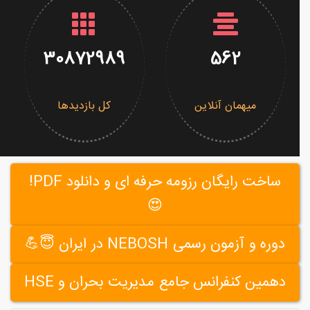
30872989
562
میهمان آنلاین
کل بازدیدها
ساخت رایگان رزومه حرفه ای و دانلود PDF!
😍
دوره و آزمون رسمی NEBOSH در ایران 😇💪
دهمین کنفرانس جامع مدیریت بحران و HSE