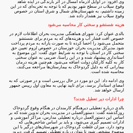
وی افزود: در اوایل آذرماه امسال در اثر بارندگی در ایذه شاهد
وقوع سیلاب در سطح شهر بودیم که با توجه به تجربه‌ای که در این
زمینه داشتیم، به شهرستان‌های شمال و شرق استان در خصوص
وقوع سیلاب نیز هشدار داده شد
.
هزینه شستشو و سختی کار محاسبه می‌شود
بالدی عنوان کرد: شورای هماهنگی مدیریت بحران اطلاعات لازم در
خصوص افت فشار آب و هزینه‌های که به مردم برای شستشو
متحمل می‌شود را احصا کرده تا به صورت یارانه به مردم پرداخت
شود
.
مدیرکل مدیریت بحران خوزستان در خصوص لزوم تعیین حق
سختی کار در استان با توجه به شرایط جوی گفت: این موضوع به
استانداری پیشنهاد شده و در این راستا، ضریبی به عنوان سختی
کار به کلیه کارکنان دولت اضافه می‌شود. هم‌چنین هزینه درمان
بیمارانی که به دلیل گردوخاک به بیمارستان‌ها مراجعه می‌کنند،
محاسبه شده است
.
وی ادامه داد: این دو مورد در حال بررسی است و در صورتی که به
امضای استاندار برسد، برای تایید نهایی به معاون اول رییس جمهور
ارسال خواهد شد
.
چرا ادارات دیر تعطیل شدند؟
بالدی درباره تعطیلی دیرهنگام کارمندان در هنگام وقوع گردوخاک
روزگذشته گفت: دستورالعملی در مدیریت بحران تدوین شده که بر
اساس این دستورالعمل درباره تعطیلی مدارس، مراکز آموزشی و
ادارات تصمیم گیری می‌شود، و باید بر اساس شاخص‌هایی که
وجود دارد، میزان غلظت گردوخاک در شهرستان‌های درگیر با این
موضوع مشخص شود تا بتوان درباره تعطیلی تصمیم گرفت. دیروز