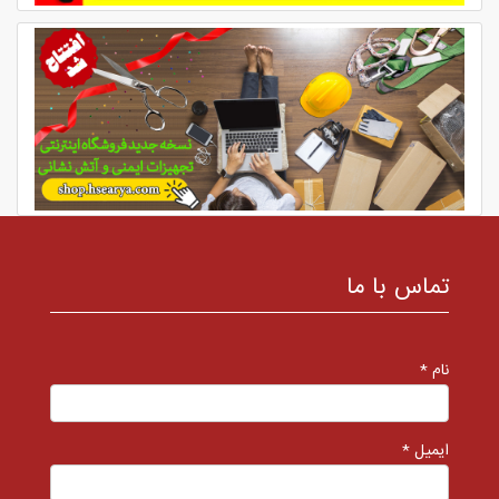
تماس با ما
نام *
ایمیل *