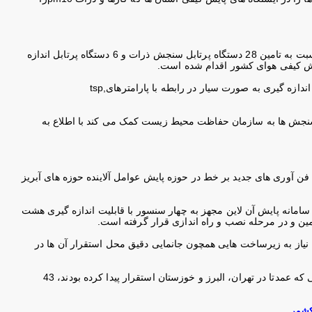
ن بار هوا با سرعت بیشتر، نسبت به تامین 28 دستگاه پرتابل سنجش ذرات و 6 دستگاه پرتابل اندازه
ایش کیفی هوای کشور اقدام شده است
.
ندازه گیری به صورت سیار در رابطه با پارامترهای
tsp,
سنجش ها به سازمان حفاظت محیط زیست کمک می کند با اطلاع به
فن آوری های جدید بر خط در حوزه پایش عوامل آلاینده حوزه های آبریز
دیرکل دفتر پایش فراگیر سازمان حفاظت محیط زیست ادامه داد: به همین منظور تعداد 29 سامانه پایش آن لاین مجهز به چهار سنسور با قابلیت اندازه گیری هشت
.
ل نیاز به زیرساخت هایی همچون جانمایی دقیق محل استقرار آن ها در
انصاری افزود: پس از اضافه شدن 29 سامانه پایش آن لاین آب رودخانه ها به 14 سیستم قبلی که عمدتا در تهران، البرز و خوزستان استقرار پیدا کرده بودند، 43
کشور