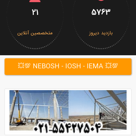
21
5763
بازدید دیروز
متخصصین آنلاین
💯💥 NEBOSH - IOSH - IEMA 💯💥