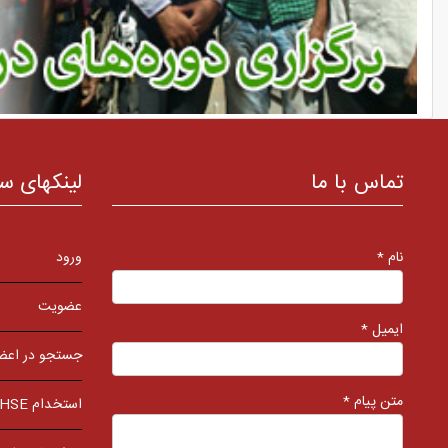
تماس با ما
لینکهای س
نام *
ورود
عضویت
ایمیل *
جستجو در اعض
متن پیام *
استخدام HSE