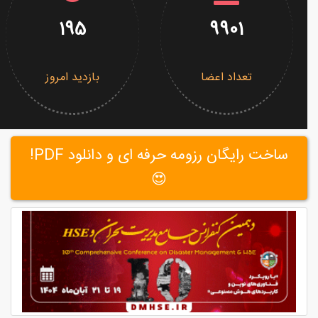
195
9901
تعداد اعضا
بازدید امروز
ساخت رایگان رزومه حرفه ای و دانلود PDF!
😍