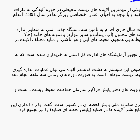
رچوب اصل 50 قانون اساسی و پرداختن به یکی از مهمترین آلاینده های زیست محیطی در حوزه آلودگی به فلزات
سنگین، گفت: دفتر پایش فراگیر سازمان حفاظت محیط زیست با تکیه بر دانش کارشناسان خود و با توجه به احیای اعتبار اختصاصی ریزگردها در سال 1391، اقدام
 سال جاری اقدام به تامین سه دستگاه جذب اتمی به منظور اندازه
یطی از جمله نمونه های محلول (آب، پساب و سایر موارد) و نمونه های جامد (خاک
یط هایی همچون محیط های آبی و هوا ناشی از منابع مختلف آلاینده در
 تجهیز آزمایشگاه های ادارت کل استان ها خریداری شده است که به
صیص این سیستم به هشت کلانشهر آلوده می توان عملیات اندازه گیری
یط زیست موظف است به صورت دوره های زمانی سه ماهه انجام دهد
ه اولویت های دفتر پایش فراگیر سازمان حفاظت محیط زیست دانست و
ازی سامانه ملی پایش لحظه ای در کشور است، گفت: با راه اندازی این
نشر آلاینده ها در صنایع (پایش لحظه ای صنایع) را نیز تجمیع کرد
.