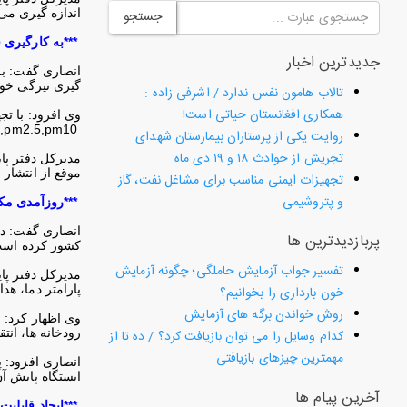
اندازه گیری می
جستجو
***
به کارگیری ف
جدیدترین اخبار
انصاری گفت: به 
گیری تیرگی خود
تالاب هامون نفس ندارد / اشرفی زاده :
همکاری افغانستان حیاتی است!
وی افزود: با تج
,pm2.5,pm10
روایت یکی از پرستاران بیمارستان شهدای
تجریش از حوادث ۱۸ و ۱۹ دی ماه
مدیرکل دفتر پا
موقع از انتشار 
تجهیزات ایمنی مناسب برای مشاغل نفت، گاز
و پتروشیمی
***
روزآمدی مکا
انصاری گفت: در
پربازدیدترین ها
کشور کرده اس
تفسیر جواب آزمایش حاملگی؛ چگونه آزمایش
پارامتر دما، ه
خون بارداری را بخوانیم؟
روش خواندن برگه های آزمایش
وی اظهار کرد: 
رودخانه ها، انت
کدام وسایل را می توان بازیافت کرد؟ / ده تا از
مهمترین چیزهای بازیافتی
ایستگاه پایش آ
آخرین پیام ها
***
ایجاد قابلیت