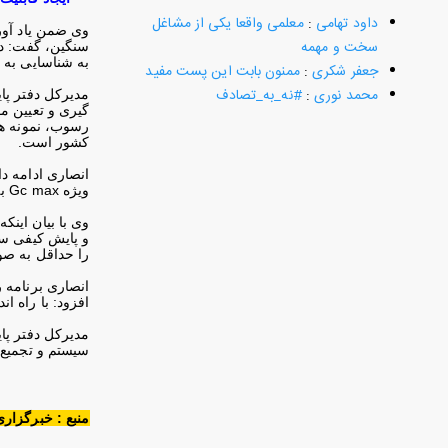
داود تهامی
:
معلمی واقعا یکی از مشاغل
سخت و مهمه
به شناسایی به 
جعفر شکری
:
ممنون بابت این پست مفید
محمد نوری
:
#نه_به_تصادف
مدیرکل دفتر پا
رسوب، نمونه های
کشور است
.
انصاری ادامه دا
ویژه
Gc max
ب
وی با بیان این
و پایش کیفی س
را حداقل به ص
انصاری برنامه 
افزود: با راه ا
مدیرکل دفتر پا
سیستم و تجمیع ا
منبع : خبرگزاری