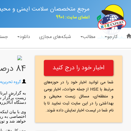
مرجع متخصصان سلامت ایمنی و محی
اعضای سایت: 9901
کارجو
مطالب
شبکه‌های مجازی
دانلود
جست
84 درصد ایستگاه های پایش هوا به آنالیز ذرات ریزگردها مجهز شده اند
اخبار خود را درج کنید
گروه تحریریه
شما می توانید اخبار خود را در حوزه‌های
مرتبط با HSE از جمله حوادث، اخبار بومی
به گزارش ایرنا 
و منطقه‌ای، مسائل زیست محیطی و
بهداشتی را در این سایت ثبت نمایید تا با
دستگاه آنالایزر
نام شما در لیست اخبار نمایش داده شوند.
وی با بیان اینکه
خواهد شد و توز
مدیرکل دفتر پا