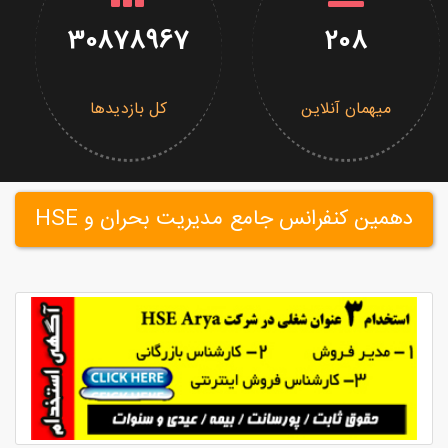
30878967
208
میهمان آنلاین
کل بازدیدها
دهمین کنفرانس جامع مدیریت بحران و HSE