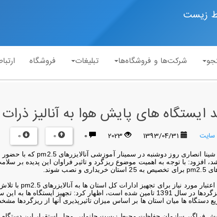
ط زیست
جو
شرکت‌ها و فروشگاه‌ها
تبلیغات
فروشگاه
ارتباط
0
0
 سایت
1393/04/31
2023
0
شینا انصاری روز دوشنبه در سمینار آموزشی آنالایزرهای
pm2.5
که با حضور 
های
pm2.5
برای تخصیص به 25 استان خریداری و نصب شوند
.
 اعتبار مورد نیاز برای تجهیز ادارات کل استان ها به آنالایزرهای
pm2.5
با تلا
اختصاصی به ریزگردها در سال 1391 تامین شده است، اظهار کرد: تجهیز ا
یع دستگاه ها میان استان ها بر اساس میزان تاثیرپذیری آنها از ریزگردها 
یش فراگیر سازمان حفاظت محیط زیست جانمایی محل استقرار این دستگاه ها ر