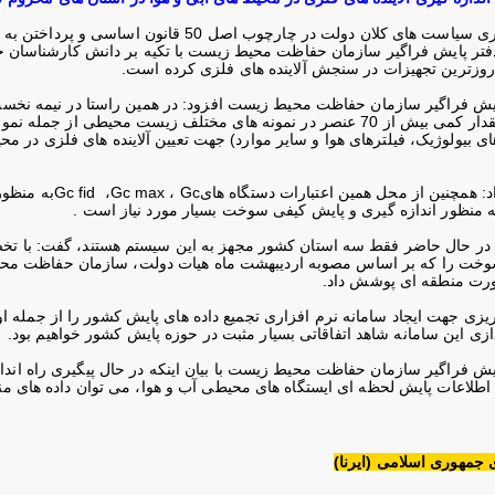
وی ضمن یاد آوری سیاست های کلان دولت در چا
روزترین تجهیزات در سنجش آلاینده های فلزی کرده است
.
یش فراگیر سازمان حفاظت محیط زیست افزود: در همین راستا در نیمه نخست
گیری و تعیین مقدار کمی بیش از 70 عنصر در نمونه های مختلف زیست مح
 بیولوژیک، فیلترهای هوا و سایر موارد) جهت تعیین آلاینده های فلزی در مح
د: همچنین از محل همین اعتبارات دستگاه های
Gc
،
Gc max
،
Gc fid
به منظور
ه منظور اندازه گیری و پایش کیفی سوخت بسیار مورد نیاز است
.
که در حال حاضر فقط سه استان کشور مجهز به این سیستم هستند، گفت: با تخ
وخت را که بر اساس مصوبه اردیبهشت ماه هیات دولت، سازمان حفاظت مح
ورت منطقه ای پوشش داد
.
ریزی جهت ایجاد سامانه نرم افزاری تجمیع داده های پایش کشور را از جمل
ندازی این سامانه شاهد اتفاقاتی بسیار مثبت در حوزه پایش کشور خواهیم بود
.
یش فراگیر سازمان حفاظت محیط زیست با بیان اینکه در حال پیگیری راه اند
طلاعات پایش لحظه ای ایستگاه های محیطی آب و هوا، می توان داده های منابع 
 جمهوری اسلامی (ایرنا)