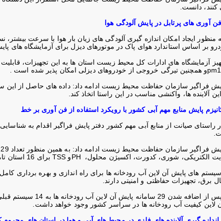
 کنند، دانست
.
ن آوری های پرتابل در پایش آلودگی هوا
منظور ایجاد امکان اندازه گیری آلودگی های زیا
رو بر اساس استاندارد هوای پاک در موتورهای دیزل برای آزمایشگاه های پ
هیز آزمایشگاه های ادارات کل محیط زیست استان ها به این تجهیزات، قابلیت ا
pm1
و همچنین تیرگی خروجی از خودروهای دیزلی امکان پذیر شده است
.
یش فراگیر سازمان حفاظت محیط زیست ادامه داد: داده های حاصل از این 
این آلاینده ها، واکنشی مناسب در این راستا اتخاذ کند
.
نیزم پایش منابع مهم آبی کشور با رویکرد استفاده از فن آوری بر خط
 راستای صیانت از منابع آبی مهم کشور دفتر پایش فراگیر اقدام به شناسایی 
ت
.
م
دایت الکتریکی، شوری، کدورت، اکسیژن محلول،
PH
و
TSS
برای 16 استان تامین و در مرحله نصب و راه اندازی قرار گرفته است
سیستم های پایش آن لاین آب رودخانه ها برای راه اندازی و بهره برداری کام
قال برق، تجهیزات حفاظتی و امنیتی دارند
.
ن لاین کیفیت آب رودخانه ها در سراسر کشور وجود خواهد داشت
.
 اندازه گیری آلاینده های فلزی در محیط های آبی و هوا در استان های محروم 