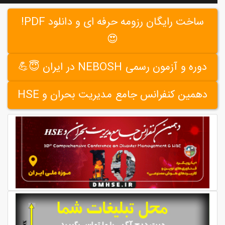
ساخت رایگان رزومه حرفه ای و دانلود PDF!
😍
دوره و آزمون رسمی NEBOSH در ایران 😇💪
دهمین کنفرانس جامع مدیریت بحران و HSE