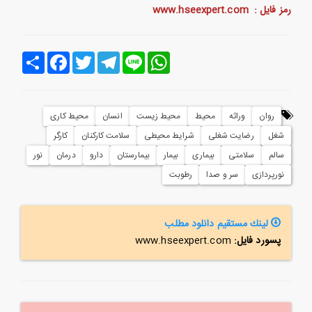
رمز فایل :
www.hseexpert.com
Line
WhatsApp
Telegram
Twitter
Facebook
اشتراک
روان
وراثه
محیط
محیط زیست
انسان
محیط کاری
شغل
رضایت شغلی
شرایط محیطی
سلامت کارکنان
کارگر
سالم
سلامتی
بیماری
بیمار
بیمارستان
دارو
درمان
نور
نورپردازی
سر و صدا
رطوبت
لینك مستقیم دانلود مطلب
پسورد فایل:
www.hseexpert.com