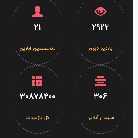
21
2922
بازدید دیروز
متخصصین آنلاین
30878400
306
میهمان آنلاین
کل بازدیدها