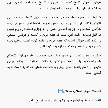
بتوان از جهتی تاریخ توجه به ایمنی را با تاریخ پدید آمدن ادیان الهی
و تاکید فراوان پیامبران به مساله ایمنی برابر دانسه.
خداوند در سوره «مایده» می فرماید: «من قهل نفسا او فساد فی
الارض فکانما قهل الناس جمیعا و من احیاها فکانما احیا الناس جمیعا»
هرکس شخصی را جز به قصاص نفس یا به جزای فساد در روی زمین
به قهل برساند، مانند این است که همه مردم را کشته و هرکس انسانی
را زنده کند، چونان است که همه مردم را زنده کرده است. برخی زنده
کردن مردم را هعبیر به نجات از مرگ کرده اند.
حضره رسول (ص) در جای دیگر می فرمایند: «لا ههلکوا انفسکم
بایدیکم» خود را به دست خودهان به هلاکه نیفکنید. در واقع پیروی
نکردن از دستورالعمل های ایمنی و حفاظت همان هلاکه به دست خود
آدمی است.
قسمت سوم : انقلاب صنعتی
[3]
انقلاب صنعتی، اواخر قرن 17 و اوایل قرن 18 رخ داد.