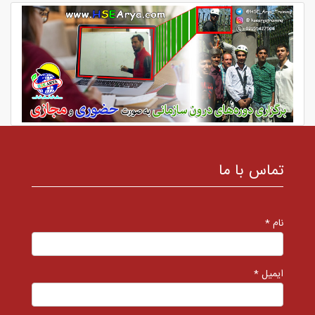
تماس با ما
نام *
ایمیل *