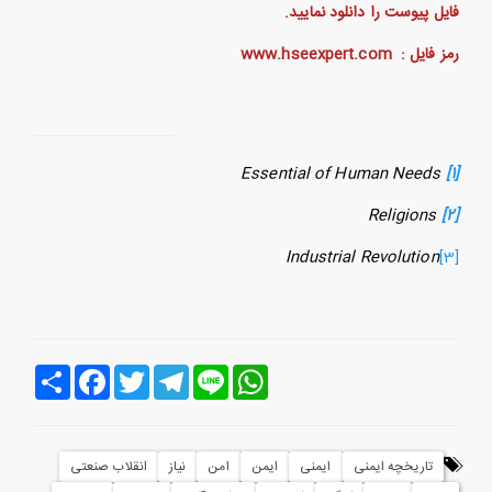
فایل پیوست را دانلود نمایید.
رمز فایل :
www.hseexpert.com
Essential of Human Needs
[1]
Religions
[2]
Industrial Revolution
[3]
Line
WhatsApp
Telegram
Twitter
Facebook
اشتراک
تاریخچه ایمنی
ایمنی
ایمن
امن
نیاز
انقلاب صنعتی