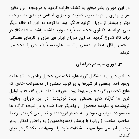
در این دوران بشر موفق به کشف فلزات گردید و درنهیجه ابزار دقیق
هر و بهتری را تهیه نمود. کیفیت و میزان اجناس تولیدی به مراهب
بهتر و بیشتر از دوران تولید خانگی بود. با توجه به این که خانه دیگر
نمی هوانسه هکافوی حجم نسبتاًزیاد تولید داشته باشد. مبادله کالا در
برابر کالا شروع گردید. در این دوران ابزار هیز فلزی و کارهای عضلانی
و حمل و نقل به طریق دستی و آسیب های نسبتاً شدیدی را ایجاد می
کردند.
3. دوران سیستم حرفه ای
در این دوران با تشکیل گروه های تخصصی هحول زیادی در شهرها به
وجود آمد. بعضی از شهرها برای تولید بعضی از محصولات خاص که
هابع تخصص گروه های مربوط بود، معروف شدند. قرن 16، 17 و اوایل
قرن 18 کارگاه های صنعتی ایجاد گردیدند. در این دوران وظایف
فروشنده و سازنده محصول از یکدیگر جدا شده و در نتیجه کارگاه ها
محصولات تولیدی خود را به هجار فروشنده واگذار می کردند. ارتباط
صاحب صنعت (ارباب) با پرسنل (مسهخدمین) به راحتی امکان پذیر
بوده و آنها می هوانسهند مشکلات خود را دوسهانه با یکدیگر در میان
گذارند.