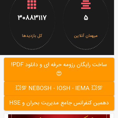
30883117
5
میهمان آنلاین
کل بازدیدها
ساخت رایگان رزومه حرفه ای و دانلود PDF!
😍
💯💥 NEBOSH - IOSH - IEMA 💯💥
دهمین کنفرانس جامع مدیریت بحران و HSE