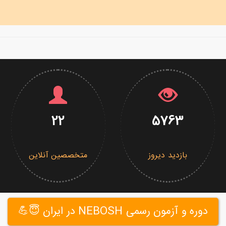
22
5763
بازدید دیروز
متخصصین آنلاین
دوره و آزمون رسمی NEBOSH در ایران 😇💪