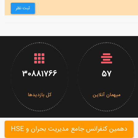
ثبت نظر
30881766
57
میهمان آنلاین
کل بازدیدها
دهمین کنفرانس جامع مدیریت بحران و HSE