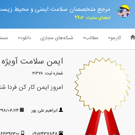
مرجع متخصصان سلامت ایمنی و محیط زیس
اعضای سایت: 9902
کارجو
مطالب
شبکه‌های مجازی
دانلود
جست
ایمن سلامت آویژه
شماره ثبت: ۲۱۴۷۸
امروز ایمن کار کن فردا ش
ابراهیم علی پور
398/06/24
366392300
۰9112437848