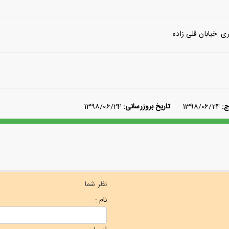
ری..خیابان قلی زاده
ج:
1398/06/24
تاریخ بروزرسانی:
1398/06/24
نظر شما
نام :