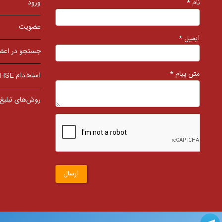
نام *
ورود
عضویت
ایمیل *
جستجو در اعض
متن پیام *
استخدام HSE
روش‌های تبلیغ
ارسال