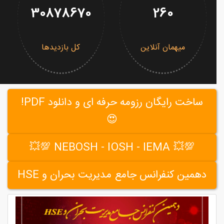
30878670
260
میهمان آنلاین
کل بازدیدها
ساخت رایگان رزومه حرفه ای و دانلود PDF!
😍
💯💥 NEBOSH - IOSH - IEMA 💯💥
دهمین کنفرانس جامع مدیریت بحران و HSE