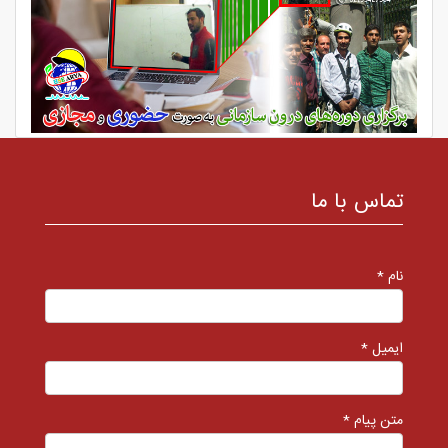
تماس با ما
نام *
ایمیل *
متن پیام *