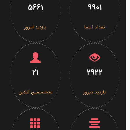
5661
9901
تعداد اعضا
بازدید امروز
21
2922
بازدید دیروز
متخصصین آنلاین