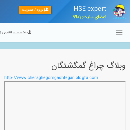
HSE expert
| ورود / عضویت
اعضای سایت: 9901
متخصصین آنلاین :
21
Toggle
navigation
وبلاگ چراغ گمگشتگان
http://www.cheraghegomgashtegan.blogfa.com