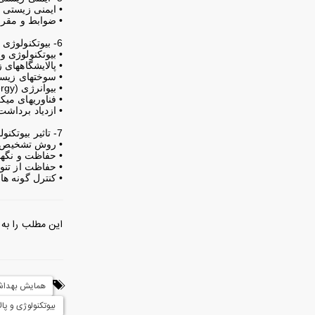
• ایمنی زیستی 
• ضوابط و مقر
6- بیوتکنولوژی و صنایع پاک
• بیوتکنولوژی و فناوریهای پاک (gy
• پالایشگاههای زیستی (es
• سوختهای زیستی (uels
• بیوانرژی (Bioenergy)
• فناوریهای می
• ازدياد برداشت
7- تاثیر بیوتکنولوژی در تنوع زیستی و حفظ ذخایر ژنتیکی
• روش تشخيص س
• حفاظت و نگهد
• حفاظت از تنو
• كنترل گونه ه
این مطلب را به 
همایش بهدا
بیوتکنولوژی و پ