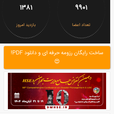
1381
9901
تعداد اعضا
بازدید امروز
ساخت رایگان رزومه حرفه ای و دانلود PDF!
😍