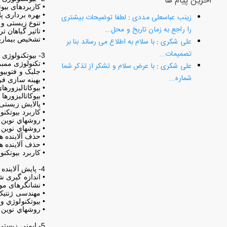
آخرین پیام ها
• کاربردهای بیو
• بهره برداری پا
زینب عباسعلی مددی
:
لطفا توضیحات بیشتری
• تنوع زیستی و 
را راجع به زمان تاریخ و محل...
• تاثیر گیاهان 
• تشخيص بيماريه
علی شکری
:
با سلام به اطلاع می رساند بنا بر
تصمیمات...
3- بیوتکنولوژی و پالایش زیستی
• تکنولوژی ممبر
علی شکری
:
با عرض سلام و تشکر از تذکر شما
• جلبک و فتوبیوتکنولوژی (hnology
شماره...
• بهینه سازی ف
• بیوکاتالیزور
• بیوکاتالیزوره
• پالایش زیستی و تجزیه زیستی (
• كاربرد بيوتكن
• روشهاي نوين ا
• روشهاي نوين 
• حذف آلاينده 
• حذف آلاينده 
• كاربرد بيوتك
4- پایش آلاینده ها و بیوتکنولوژی
• اندازه گیری ش
• نشانگرهای مو
• مهندسی ژنتیک
• بيوتكنولوژي و
• روشهاي نوين 
5- ایمنی زیستی