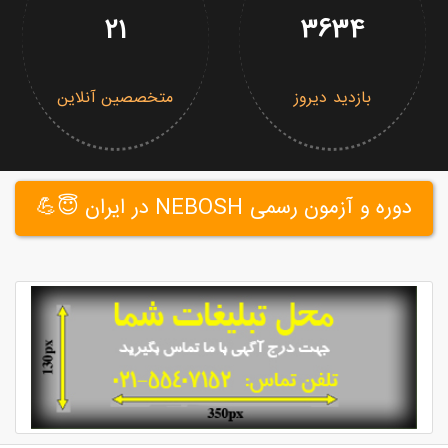
21
3634
بازدید دیروز
متخصصین آنلاین
دوره و آزمون رسمی NEBOSH در ایران 😇💪