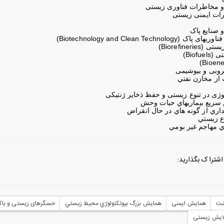
و مخاطرات فناوری زیستی
رات ایمنی زیستی
Biotechnology and Clean Technolo)
Biorefineri)
Biof)
کروبی و بیوشیمی
 از مخازن نفتي
ريع بيماريهاي حيات وحش
اري از گونه هاي در حال انقراض
ع زيستي
اي مهاجم غير بومي
اشتراک بگذارید:
شت
همایش ایمنی
همایش بزرگ بيوتكنولوژي محيط زيستي
حسگرهای زیستی و باکت
الایش زیستی