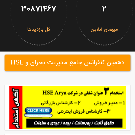
30871467
2
میهمان آنلاین
کل بازدیدها
دهمین کنفرانس جامع مدیریت بحران و HSE