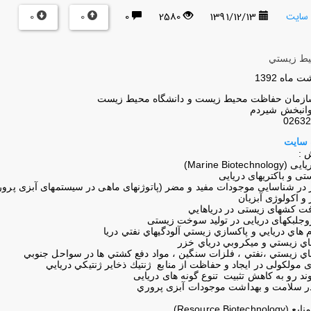
0
0
 سایت
1391/12/13
2580
0
يط زيستي
زمان حفاظت محيط زيست و دانشگاه محيط زيست
انبخش شيردم
0263
 سایت
 :
Marine Biot)
ی و باکتریهای دریایی
 در شناسایی موجودات مفید و مضر (پاتوژنهای ماهی در سیستمهای آبزی پرور
و اکولوژی آبزیان
آفت کشهای زیستی در دریاهايي
جلبکهای دریایی در تولید سوخت زیستی
م هاي دريايي و پاكسازي زيستي آلودگيهاي نفتي دريا
هاي زيستي و ميكروبي درياي خزر
هاي زيستي ،نفتي ، فلزات سنگين ، مواد دفع كشتي ها در سواحل جنوبي
ای مولکولی در ایجاد و حفاظت از منابع ژنتيك ذخاير ژنتيكي دريايي
ند رو به کاهش تثبيت تنوع گونه های دریایی
در سلامت و بهداشت موجودات آبزی پروري