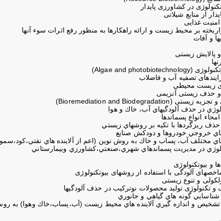
تکنولوژی در کشاورزی پایدار
یدار از منابع شیلاتی
امنیت غذایی
تراریخته بر محيط زيست و ارائه راهكارها به منظور رفع اثرات سوء آنها
ا و آفات
نها
Algae and photobiotec)
رایندهای تصفیه آب و فاضلاب
های زیست محیطی
ا و حذف زیستی آنزیمی
Bioremediation and Biodegradation)
ولوژي در حذف آلودگيهاي آب، خاك و هوا
محاء انواع پسماندها
حذف ريزگردها با تكيه بر روشهاي زيستي
هاي خروجي خودروها و دودكش صنايع
هاي مختلف آب، پساب و خاك به روش نوين (اعم از آلاينده هاي نفتي،كود،سمو
نولوژي در مديريت پسماندهاي شهري،صنعتي،كشاورزي وبيمارستاني
اخصهای آلودگی با استفاده از روشهای بیوتکنولوژی
لکولی و تنوع زیستی
 و تکنولوژی تولید محصولات نوترکیب در حذف آلودگیها
 شناسايي گونه هاي گياهي و جانوري
تشخيص و اندازه گيري آلاينده هاي محيط زيست (آب،پساب،خاك وهوا) به رو