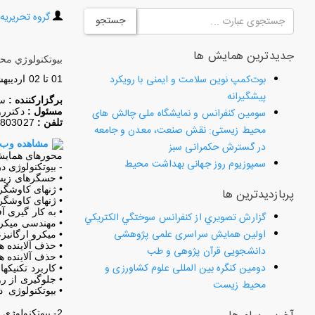
گروه تحریریه
جستجو
جدیدترین همایش ها
بيوتكنولوژي مح
بوت‌کمپ نوین سلامت و ایمنی با رویکرد
01 تا 02 ارديبهشت ماه 1392
پیشگیرانه
برگزارکننده :
سا
سومین کنفرانس و نمایشگاه ملی چالش های
مسئول :
دكتررو
تلفن :
2803027
محیط زیستی: نقش صنعت، معدن و جامعه
مشاهده وب
در گسترش حکمرانی سبز
محورهای همایش
سمپوزیوم روز جهانی بهداشت محیط
- بیوتکنولوژی دریایی (echnology
• حسگرهای زیست
• ژنهای کاوشگر
پربازدیدترین ها
• ژنهای کاوشگر 
• به کار گیری 
گزارش تصويري از كنفرانس سوختگي الكتريكي
• مهندسی میکرو
اولین همایش سراسری علمی پژوهشی
• ميكرو ارگانيز
• حذف آلاينده 
دانشجویی قرآن پژوهی و طب
• حذف آلاينده 
دومین کنگره بین المللی علوم کشاورزی و
• کاربرد تکنیکه
• جلوگیری از رو
محیط زیست
• بیوتکنولوژی 
2- بیوتکنولوژی منابع (Resource Biotechnology)