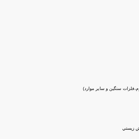
م،فلزات سنگين و ساير موارد)
ش زيستي