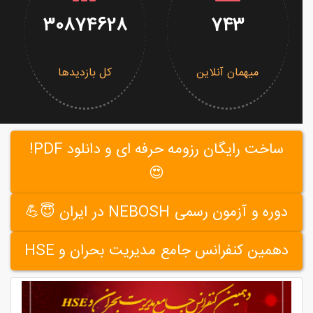
30874628
743
میهمان آنلاین
کل بازدیدها
ساخت رایگان رزومه حرفه ای و دانلود PDF!
😍
دوره و آزمون رسمی NEBOSH در ایران 😇💪
دهمین کنفرانس جامع مدیریت بحران و HSE