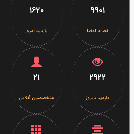
1620
9901
تعداد اعضا
بازدید امروز
21
2922
بازدید دیروز
متخصصین آنلاین