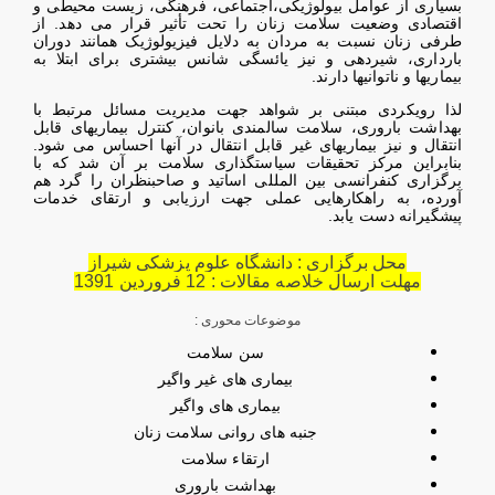
بسیاری از عوامل بیولوژیکی،اجتماعی، فرهنگی، زیست محیطی و
اقتصادی وضعیت سلامت زنان را تحت تأثیر قرار می دهد. از
طرفی زنان نسبت به مردان به دلایل فیزیولوژیک همانند دوران
بارداری، شیردهی و نیز یائسگی شانس بیشتری برای ابتلا به
بیماریها و ناتوانیها دارند.
لذا رویکردی مبتنی بر شواهد جهت مدیریت مسائل مرتبط با
بهداشت باروری، سلامت سالمندی بانوان، کنترل بیماریهای قابل
انتقال و نیز بیماریهای غیر قابل انتقال در آنها احساس می شود.
بنابراین مرکز تحقیقات سیاستگذاری سلامت بر آن شد که با
برگزاری کنفرانسی بین المللی اساتید و صاحبنظران را گرد هم
آورده، به راهکارهایی عملی جهت ارزیابی و ارتقای خدمات
پیشگیرانه دست یابد.
محل برگزاری : دانشگاه علوم پزشکی شیراز
مهلت ارسال خلاصه مقالات : 12 فروردین 1391
موضوعات محوری :
سن سلامت
بیماری های غیر واگیر
بیماری های واگیر
جنبه های روانی سلامت زنان
ارتقاء سلامت
بهداشت باروری