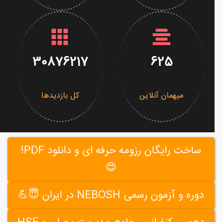
30876217
625
میهمان آنلاین
کل بازدیدها
ساخت رایگان رزومه حرفه ای و دانلود PDF!
😍
دوره و آزمون رسمی NEBOSH در ایران 😇💪