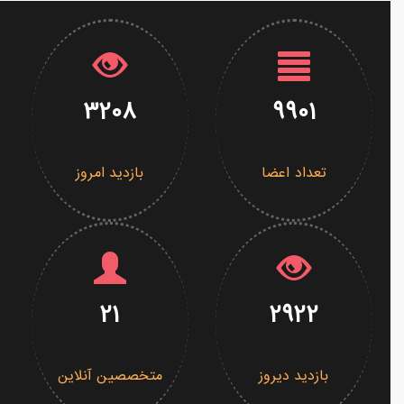
3208
9901
تعداد اعضا
بازدید امروز
21
2922
بازدید دیروز
متخصصین آنلاین