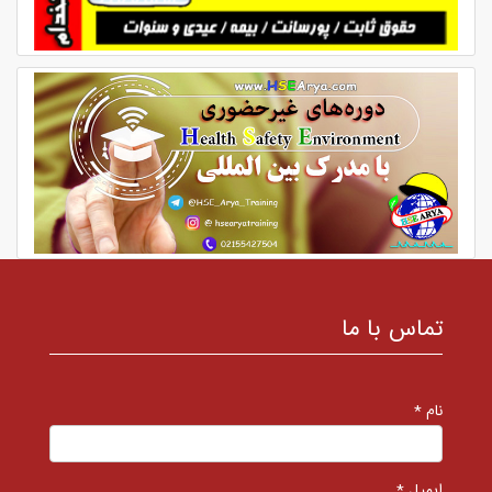
تماس با ما
نام *
ایمیل *