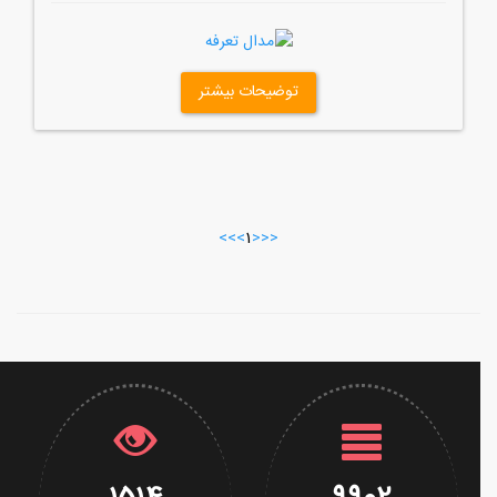
توضیحات بیشتر
>>
>
1
<
<<