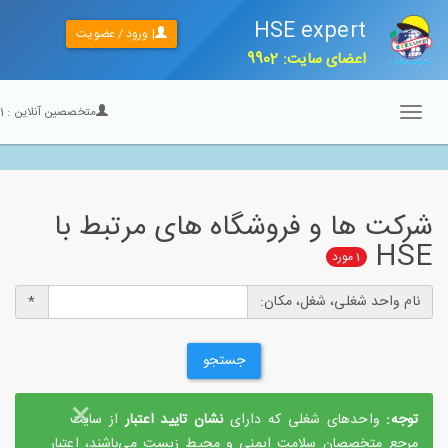
HSE expert
| ورود / عضویت
اعضای سایت: 9902
متخصصین آنلاین :
21
Toggle
navigation
شرکت ها و فروشگاه های مرتبط با
HSE
1
مورد
نام واحد شغلی، شغل، مکان:
*
جستجو
×
توجه:
واحدهای شغلی که دارای
نشان تایید اعتبار
از سایت
مرجع متخصصان سلامت ایمنی و محیط زیست می‌باشند، اعتبار