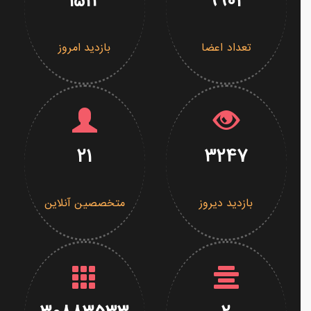
1514
9902
تعداد اعضا
بازدید امروز
21
3247
بازدید دیروز
متخصصین آنلاین