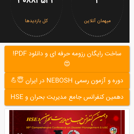
30883533
2
میهمان آنلاین
کل بازدیدها
ساخت رایگان رزومه حرفه ای و دانلود PDF!
😍
دوره و آزمون رسمی NEBOSH در ایران 😇💪
دهمین کنفرانس جامع مدیریت بحران و HSE