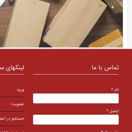
تماس با ما
لینکهای س
نام *
ورود
عضویت
ایمیل *
جستجو در اعض