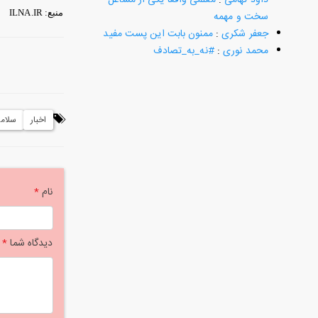
منبع: ILNA.IR
سخت و مهمه
جعفر شکری
:
ممنون بابت این پست مفید
محمد نوری
:
#نه_به_تصادف
اخبار
سلام
نام
*
دیدگاه شما
*