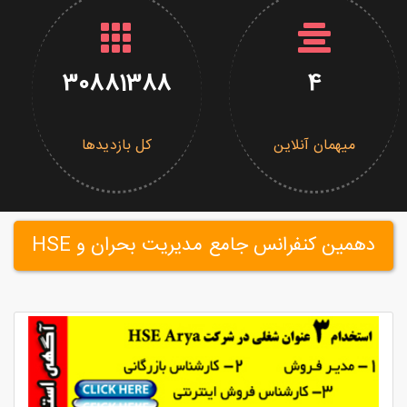
30881388
4
میهمان آنلاین
کل بازدیدها
دهمین کنفرانس جامع مدیریت بحران و HSE