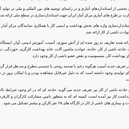
 بخشی از استانداردهای آماری و در راستای توصیه های بین المللی و ملی در تولید 
ظارت بر طرح های آماری مركز آمار ایران جهت استانداردسازی در سطح ملی ارائه شد
تانداردسازی واژه های بخش بهداشت و ایمنی كار با همكاری نمایندگان مركز آمار و 
ئه شده تعاریف به روز شده ای از آتش سوزی، آسیب، آموزش ایمنی، آوار، ایستگاه به
، حادثه ناشی از كار، حادثه، حوادث ماشین آلات، خانه بهداشت كارگری، خوردگ
ز بهداشت كار، مسمومیت و نقص عضو ناشی از كار وجود دارد.
در تعریف جدید آسیب هرگونه زخم یا صدمه روحی یا جسمی مطرح و مدنظر قرار گرفت
های تولیدی وجود داشته است که به دلیل غیرقابل مشاهده بودن و یا امکان بروز در 
ت.
دثه ناشی از کار نیز تعریف جدید می گوید: حادثه ای كه در اثر وجود شرایط ناامن 
اشت كار نیز آمده است، كمیته ای كه به منظور تامین مشاركت كارگران و كارف
های ناشی از كار در كارگاه های ۲۵ نفر كاركن و بیشتر تشكیل می شود.