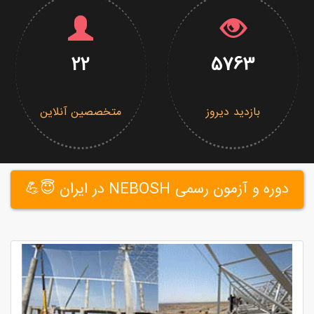
22
5763
بازدید دیروز
متخصصین آنلاین
دوره و آزمون رسمی NEBOSH در ایران 😇💪