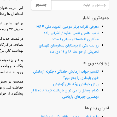
جستجو
این امر به عنوان
استانداردها و ن
جدیدترین اخبار
بر این اساس، اس
معرفی نفرات برتر سومین المپیاد ملی HSE
تعاریف ۲۷ واژه حوادث ناشی از کار ارائه شد.
تالاب هامون نفس ندارد / اشرفی زاده :
همکاری افغانستان حیاتی است!
در لیست جدید ارا
روایت یکی از پرستاران بیمارستان شهدای
تصادف در كارگاه
بهداشت كار، مرك
تجریش از حوادث ۱۸ و ۱۹ دی ماه
به عنوان نمونه 
پربازدیدترین ها
بنگاه ها و واحد
تفسیر جواب آزمایش حاملگی؛ چگونه آزمایش
وجود نداشته اس
خون بارداری را بخوانیم؟
همچنین در بخش حا
روش خواندن برگه های آزمایش
حفاظت فنی و بهد
کدام وسایل را می توان بازیافت کرد؟ / ده تا از
پیشگیری از حوادث و بیماری 
مهمترین چیزهای بازیافتی
آخرین پیام ها
داود تهامی
:
معلمی واقعا یکی از مشاغل