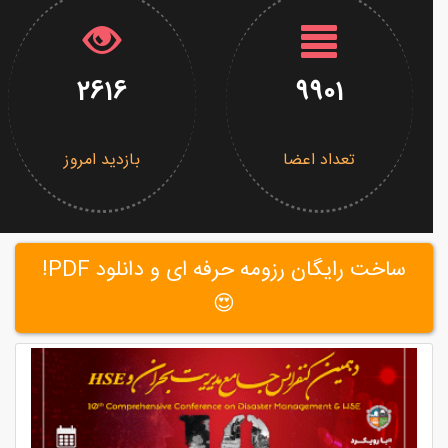
2616
9901
تعداد اعضا
بازدید امروز
ساخت رایگان رزومه حرفه ای و دانلود PDF!
😍