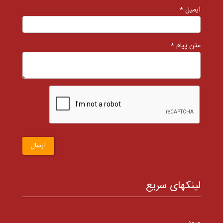
ایمیل *
متن پیام *
ارسال
لینکهای سریع