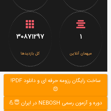
30871297
1
میهمان آنلاین
کل بازدیدها
ساخت رایگان رزومه حرفه ای و دانلود PDF!
😍
دوره و آزمون رسمی NEBOSH در ایران 😇💪